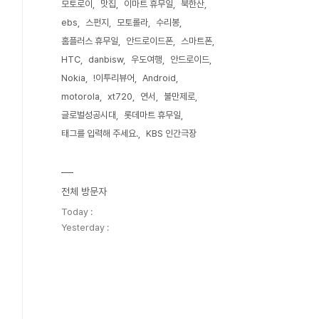
모토로이
맛집
이마트 휴무일
북한산
ebs
스펀지
모토롤라
수리봉
홈플러스 휴무일
안드로이드폰
스마트폰
HTC
danbisw
우도여행
안드로이드
Nokia
!이투리뷰어
Android
motorola
xt720
연서
불만제로
글로벌성공시대
롯데마트 휴무일
태그를 입력해 주세요.
KBS 인간극장
전체 방문자
Today :
Yesterday :