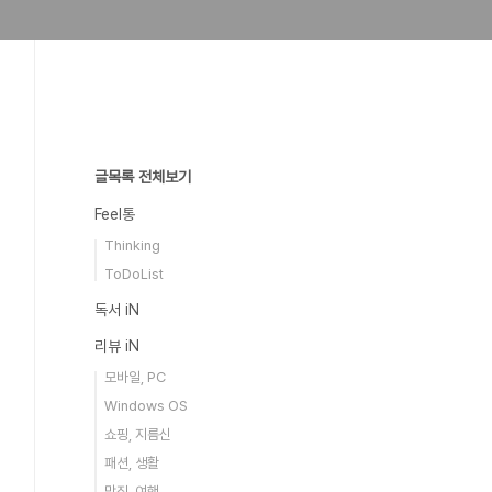
글목록 전체보기
Feel통
Thinking
ToDoList
독서 iN
리뷰 iN
모바일, PC
Windows OS
쇼핑, 지름신
패션, 생활
맛집, 여행