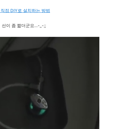
직접 DIY로 설치하는 방법
이 좀 짧더군요...-_-;;