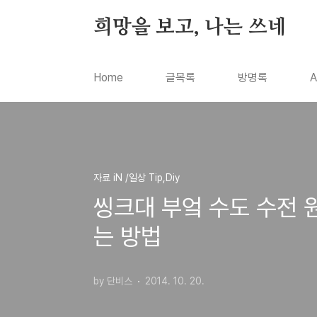
본문 바로가기
희망을 보고, 나는 쓰네
Home
글목록
방명록
A
자료 iN /일상 Tip,Diy
씽크대 부엌 수도 수전 
는 방법
by 단비스
2014. 10. 20.