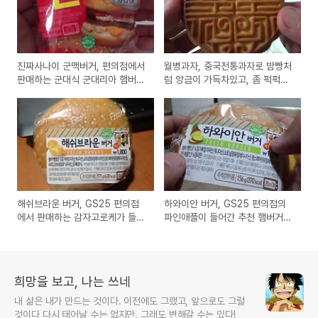
진짜사나이 군맥버거, 편의점에서
월병과자, 중국전통과자로 밤빵처
판매하는 군대식 군대리아 햄버거
럼 앙금이 가득차있고, 좀 퍽퍽한
시식기
제품 구입 시식기
해쉬브라운 버거, GS25 편의점
하와이안 버거, GS25 편의점의
에서 판매하는 감자고로케가 들어
파인애플이 들어간 추천 햄버거
간 햄버거 시식기
시식기
희망을 보고, 나는 쓰네
내 삶은 내가 만드는 것이다. 이전에도 그랬고, 앞으로도 그럴
것이다 다시 태어날 수는 없지만, 그래도 변해갈 수는 있다!