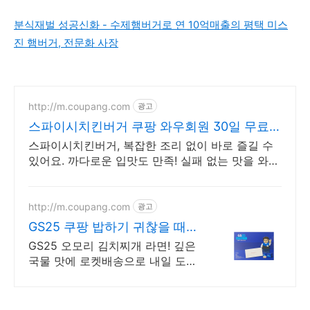
분식재벌 성공신화 - 수제햄버거로 연 10억매출의 평택 미스
진 햄버거, 전문화 사장
http://m.coupang.com
광고
스파이시치킨버거 쿠팡 와우회원 30일 무료반
품
스파이시치킨버거, 복잡한 조리 없이 바로 즐길 수
있어요. 까다로운 입맛도 만족! 실패 없는 맛을 와우
회원 무료반품으로.
http://m.coupang.com
광고
GS25 쿠팡 밥하기 귀찮을 때
딱!
GS25 오모리 김치찌개 라면! 깊은
국물 맛에 로켓배송으로 내일 도
착! 얼큰 칼칼 김치찌개 맛! 한 번
맛보면 재구매하는 국민 컵라면 쿠
팡!