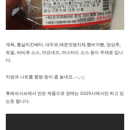
계육, 통살치킨배터, 대두유,매운맛염지제,햄버거
빵, 양상추,
토맡, 바비큐 소스, 마요네즈, 머스타드 소스 등이 주재료 입니
다.
지방과 나트륨 함량 등이 좀 높네요...-_-;;
후레쉬서브에서 만든 제품으로 판매는 GS25시에서만 하고 있
는듯 합니다.