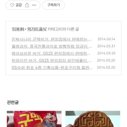
공감
구독하기
'
리뷰 iN
>
먹거리 음식
' 카테고리의 다른 글
진짜사나이 군맥버거, 편의점에서 판매하는 군
2014.06.14
대식 군대리아 햄버거 시식기
월병과자, 중국전통과자로 밤빵처럼 앙금이 가
(2)
2014.05.31
득차있고, 좀 퍽퍽한 제품 구입 시식기
해쉬브라운 버거, GS25 편의점에서 판매하는
(3)
2014.05.25
감자고로케가 들어간 햄버거 시식기
하와이안 버거, GS25 편의점의 파인애플이 들
(0)
2014.05.20
어간 추천 햄버거 시식기
GS슈퍼 쥐포 4종 기획상품-쥐포구이채,철판
(0)
2014.05.20
구이,동전쥐포, 미니쥐포 구입 시식기
(3)
관련글