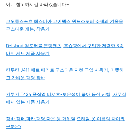
이니 참고하시길 바라겠습니다~
코오롱스포츠 헤스티아 고어텍스 윈드스토퍼 소재의 겨울용
구스다운 개봉, 착용기
D-Island 컴포터블 본딩팬츠, 홈쇼핑에서 구입한 저렴한 3종
바지 세트 제품 사용기
칸투칸 J411 매트 메리트 구스다운 자켓 구입 사용기, 따뜻하
고 가벼운 패딩 잠바
칸투칸 T424 풀집업 티셔츠-보온성이 좋아 등산 산행, 사무실
에서 입는 제품 사용기
잠바,점퍼,파카,패딩,다운 등 거위털,오리털 옷 이름의 차이와
구분은?