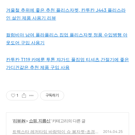
겨울철 추위에 좋은 추천 플리스자켓, 칸투칸 J443 플리스라
인 설인 제품 사용기 리뷰
컬럼비아 남여 폴라플리스 집업 플리스자켓 정품 수입병행 아
웃도어 구입 사용기
칸투칸 T119 카메룬 투톤 쟈가드 풀집업 티셔츠,간절기에 좋은
가디건같은 추천 제품 구입 사용
1
구독하기
'
리뷰 iN
>
쇼핑, 지름신
' 카테고리의 다른 글
트렉스타 레저타임 바람막이 슈 봄자켓-초경
2014.04.25