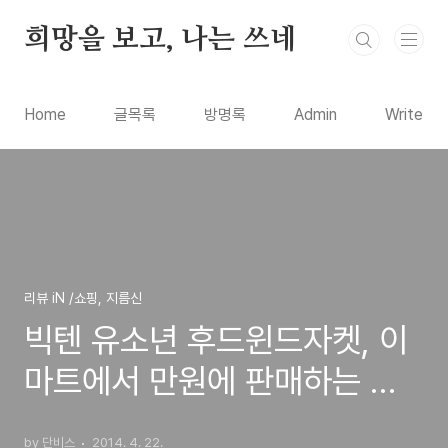
본문 바로가기
희망을 보고, 나는 쓰네
Home
글목록
방명록
Admin
Write
리뷰 iN /쇼핑, 지름신
빅텐 유소년 후드윈드자켓, 이
마트에서 만원에 판매하는 아
동용 바람막이 봄잠바 구입 리
by 단비스
2014. 4. 22.