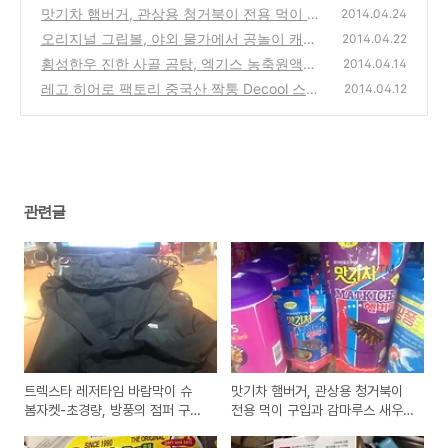
량, 방풍의 점퍼 구입사용기와 구매 선택 가이
맛기차 햄버거, 관상용 청거북이 전용 먹이 구
2014.04.24
드
입과 감마루스 새우 제품 구매시 주의사항
(0)
오리지널 그립볼, 야외 물가에서 공놀이 캐치
(0)
2014.04.22
볼하기 좋은 찍찍이 원조 제품 사용기
횡성한우 진한 사골 곰탕, 엑기스 농축원액의
(2)
2014.04.14
국물 요리를 만들기 좋은 제품 시식기
레고 히어로 팩토리 중국산 짝퉁 Decool 스타
(0)
2014.04.12
솔져 시리즈 장난감 구입과 판매처
(4)
관련글
트렉스타 레저타임 바람막이 슈
맛기차 햄버거, 관상용 청거북이
봄자켓-초경량, 방풍의 점퍼 구입
전용 먹이 구입과 감마루스 새우
사용기와 구매 선택 가이드
제품 구매시 주의사항