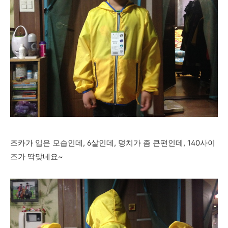
조카가 입은 모습인데, 6살인데, 덩치가 좀 큰편인데, 140사이
즈가 딱맞네요~