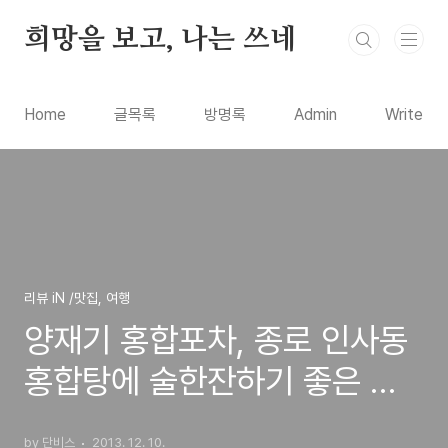
본문 바로가기
희망을 보고, 나는 쓰네
Home
글목록
방명록
Admin
Write
리뷰 iN /맛집, 여행
양재기 홍합포차, 종로 인사동
홍합탕에 술한잔하기 좋은 주
점 (양재기와 주전자유)
by 단비스
2013. 12. 10.