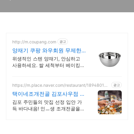
http://m.coupang.com
광고
양재기 쿠팡 와우회원 무제한
무료배송
위생적인 스텐 양재기, 안심하고
사용하세요. 쌀 세척부터 베이킹까
지, 다용도 믹싱볼 쿠팡에서 편리
하게 구매하세요.
https://m.place.naver.com/restaurant/189480144
광고
3
택이네조개전골 김포사우점 사
우역 도보 5분
김포 주민들의 맛집 선정 입안 가
득 바다내음! 인ㅡ생 조개전골을
찾으신다면