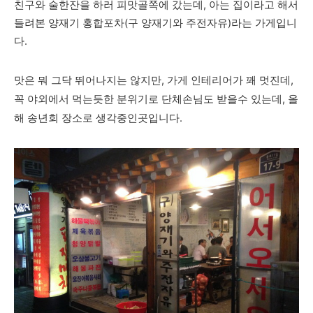
친구와 술한잔을 하러 피맛골쪽에 갔는데, 아는 집이라고 해서
들려본 양재기 홍합포차(구 양재기와 주전자유)라는 가게입니
다.
맛은 뭐 그닥 뛰어나지는 않지만, 가게 인테리어가 꽤 멋진데,
꼭 야외에서 먹는듯한 분위기로 단체손님도 받을수 있는데, 올
해 송년회 장소로 생각중인곳입니다.