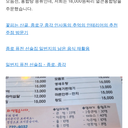
모듬전, 홍합탕 종류인데, 저희는 18,000원짜리 얼큰홍합탕을
주문했습니다.
꽃피는 산골, 종로구 종각 인사동의 추억의 인테리어의 추천
주점 방문기
종로 퓨전 선술집 일번지의 남은 음식 재활용
일번지 퓨전 선술집 - 종로, 종각