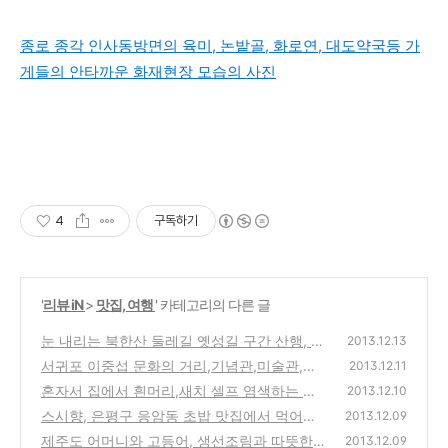
종로 종각 인사동방면의 육미, 논밭골, 화로연, 대도약국등 가
게들의 안타까운 화재현장 모습의 사진
4
구독하기
'
리뷰 iN
>
맛집, 여행
' 카테고리의 다른 글
눈 내리는 북한산 둘레길 옛성길 구간 산행, 멋
2013.12.13
진 풍경을 보며 명상하듯이 등산하는 방법
서귀포 이중섭 문화의 거리,기념관,미술관,거
(2)
2013.12.11
주지-제주도 여행지 소개와 동영상
혼자서 집에서 흰머리,새치 셀프 염색하는 방
(0)
2013.12.10
법과 염색약 사용시 유의사항
스시향, 은평구 응암동 초밥 맛집에서 먹어본
(0)
2013.12.09
참치 사시미와 급속냉동후 해동한 고등어회
제주도 어머니와 고등어, 생선조림과 따뜻한
2013.12.09