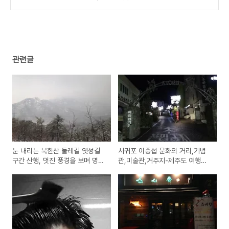
(시메사바) 시식기
국물로 식사하기에 좋은 제주공항근처 맛집 방
(2)
문기
(2)
관련글
눈 내리는 북한산 둘레길 옛성길
서귀포 이중섭 문화의 거리,기념
구간 산행, 멋진 풍경을 보며 명상
관,미술관,거주지-제주도 여행지
하듯이 등산하는 방법
소개와 동영상