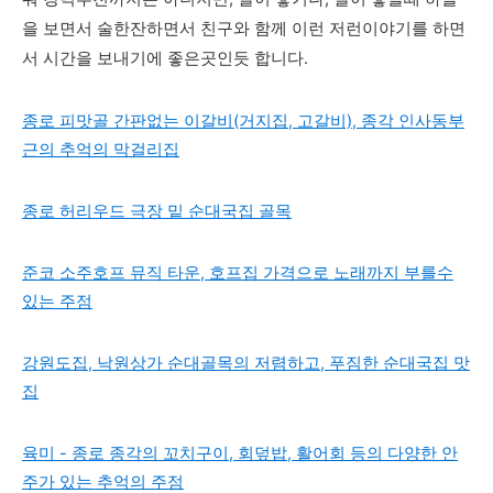
을 보면서 술한잔하면서 친구와 함께 이런 저런이야기를 하면
서 시간을 보내기에 좋은곳인듯 합니다.
종로 피맛골 간판없는 이갈비(거지집, 고갈비), 종각 인사동부
근의 추억의 막걸리집
종로 허리우드 극장 밑 순대국집 골목
준코 소주호프 뮤직 타운, 호프집 가격으로 노래까지 부를수
있는 주점
강원도집, 낙원상가 순대골목의 저렴하고, 푸짐한 순대국집 맛
집
육미 - 종로 종각의 꼬치구이, 회덮밥, 활어회 등의 다양한 안
주가 있는 추억의 주점