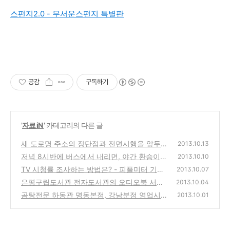
스펀지2.0 - 무서운스펀지 특별판
공감
구독하기
'
자료 iN
' 카테고리의 다른 글
새 도로명 주소의 장단점과 전면시행을 앞두고
2013.10.13
주민등록증에 붙이라는 스티커
저녁 8시반에 버스에서 내리면, 야간 환승이
(0)
2013.10.10
가능한 시간은 언제까지일까?
TV 시청률 조사하는 방법은? - 피플미터 기계
(0)
2013.10.07
와 리모컨을 통해서 자동 집계
은평구립도서관 전자도서관의 오디오북 서비
(0)
2013.10.04
스와 사용방법 리뷰
곰탕전문 하동관 명동본점, 강남분점 영업시간
(0)
2013.10.01
과 가격(보통, 특, 20공)
(0)