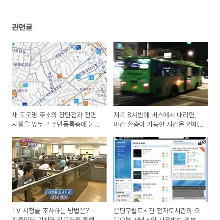
관련글
새 도로명 주소의 장단점과 전면
저녁 8시반에 버스에서 내리면,
시행을 앞두고 주민등록증에 붙이
야간 환승이 가능한 시간은 언제
라는 스티커
까지일까?
TV 시청률 조사하는 방법은? -
은평구립도서관 전자도서관의 오
피플미터 기계와 리모컨을 통해서
디오북 서비스와 사용방법 리뷰