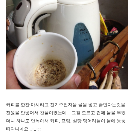
커피를 한잔 마시려고 전기주전자을 물을 넣고 끓인다는것을
전원을 안넣어서 찬물이였는데... 그걸 모르고 컵에 물을 부었
더니 하나도 안녹아서 커피, 프림, 설탕 덩어리들이 물에 둥둥
떠다니네요...-_-;;