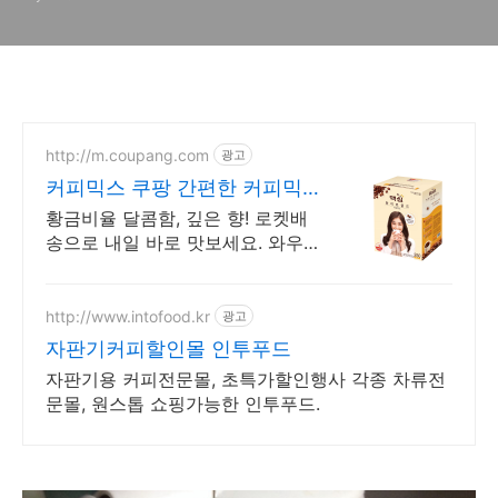
http://m.coupang.com
광고
커피믹스 쿠팡 간편한 커피믹
스
황금비율 달콤함, 깊은 향! 로켓배
송으로 내일 바로 맛보세요. 와우
회원 무료배송, 30일 반품. 5% 캐
시적립으로 달콤한 혜택!
http://www.intofood.kr
광고
자판기커피할인몰 인투푸드
자판기용 커피전문몰, 초특가할인행사 각종 차류전
문몰, 원스톱 쇼핑가능한 인투푸드.