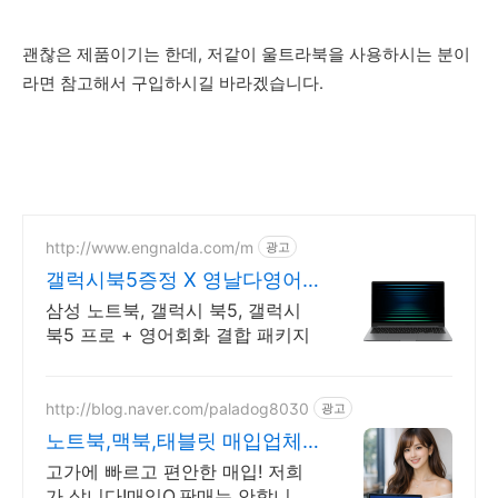
괜찮은 제품이기는 한데, 저같이 울트라북을 사용하시는 분이
라면 참고해서 구입하시길 바라겠습니다.
http://www.engnalda.com/m
광고
갤럭시북5증정 X 영날다영어
삼성 갤럭시북5 프로 신제품
삼성 노트북, 갤럭시 북5, 갤럭시
북5 프로 + 영어회화 결합 패키지
http://blog.naver.com/paladog8030
광고
노트북,맥북,태블릿 매입업체
저희가 삽니다! 매입O판매X
고가에 빠르고 편안한 매입! 저희
가 삽니다!매입O,판매는 안합니