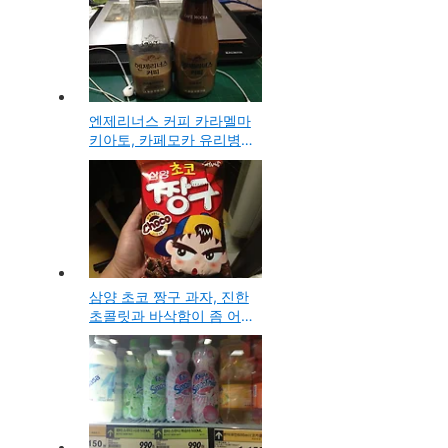
엔제리너스 커피 카라멜마
키아토, 카페모카 유리병
용기 제품 990원에 구입
시음기와 스타벅스와 비교
삼양 초코 짱구 과자, 진한
초콜릿과 바삭함이 좀 어
색한 느낌의 맛이된듯한
스넥 구입 시식기