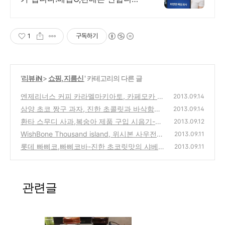
다!/17년된 회사 저희가 고객님의
노트북,맥북,태블릿PC를 삽니다!
매입O판매X /2015년식이후
1
구독하기
'
리뷰 iN
>
쇼핑, 지름신
' 카테고리의 다른 글
엔제리너스 커피 카라멜마키아토, 카페모카 유
2013.09.14
리병 용기 제품 990원에 구입 시음기와 스타
삼양 초코 짱구 과자, 진한 초콜릿과 바삭함이
2013.09.14
벅스와 비교
좀 어색한 느낌의 맛이된듯한 스넥 구입 시식
(2)
환타 스무디 사과,복숭아 제품 구입 시음기-우
2013.09.12
기
유와 과즙이 들어간 라떼류의 음료수
(0)
WishBone Thousand island, 위시본 사우전드
(0)
2013.09.11
아일랜드 드레싱 소스 제품 구입 시식기
롯데 빠삐코,빠삐코바-진한 초코릿맛의 샤베
(0)
2013.09.11
트,스무디바 아이스크림 제품 구입 시식기(CF
광고,가격)
(1)
관련글