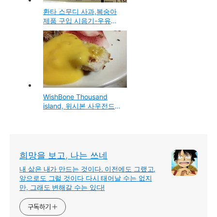
환타 스무디 사과,복숭아
제품 구입 시음기-우유와
과즙이 들어간 라떼류의
음료수
WishBone Thousand
island, 위시본 사우전드
아일랜드 드레싱 소스 제
품 구입 시식기
희망을 보고, 나는 쓰네
내 삶은 내가 만드는 것이다. 이전에도 그랬고,
앞으로도 그럴 것이다 다시 태어날 수는 없지
만, 그래도 변해갈 수는 있다!
구독하기