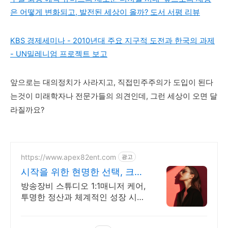
은 어떻게 변화되고, 발전된 세상이 올까? 도서 서평 리뷰
KBS 경제세미나 - 2010년대 주요 지구적 도전과 한국의 과제
- UN밀레니엄 프로젝트 보고
앞으로는 대의정치가 사라지고, 직접민주주의가 도입이 된다
는것이 미래학자나 전문가들의 의견인데, 그런 세상이 오면 달
라질까요?
https://www.apex82ent.com
광고
시작을 위한 현명한 선택, 크리
에이터, BJ 상시 모집
방송장비 스튜디오 1:1매니저 케어,
투명한 정산과 체계적인 성장 시스
템