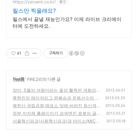
https://zeroent.co.kr/
광고
릴스만 찍을래요?
릴스에서 끝낼 재능인가요? 이제 라이브 크리에이
터에 도전하세요.
61
구독하기
'
Feel통
' 카테고리의 다른 글
장미, 5월의 여왕이라는 꽃의 활짝핀 개화의
2013.06.01
모습, 그리고 지난 어린 시절의 추억
류현진의 메이저리그 완봉승과 운동선수의 담
(0)
2013.05.30
배 흡연문제에 대한 우려와 국민영웅으로써 금
북한산 국립공원 매표소 앞에 버려진 등산객의
2013.05.24
연 기원
쓰레기를 보며, 대책이나 해결방법은?
(2)
정부,지자체 홈페이지가 검색엔진 로봇의 글수
(4)
2013.05.21
집을 막아 구글,포털에서 검색이 안되는 어이
서울혁신파크(사회혁신파크)과 마이스(MICE)
2013.05.18
없는 현실
산업-은평구 국립 보건원부지의 창조경제 요
(1)
람이라는곳을 무엇일까?
(0)