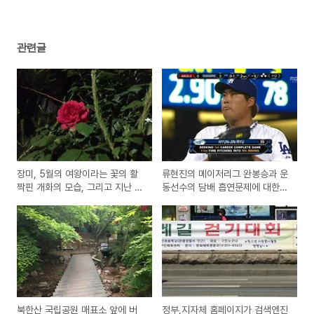
관련글
장미, 5월의 여왕이라는 꽃의 활
류현진의 메이저리그 완봉승과 운
짝핀 개화의 모습, 그리고 지난 어
동선수의 담배 흡연문제에 대한
린 시절의 추억
우려와 국민영웅으로써 금연 기원
북한산 국립공원 매표소 앞에 버
정부,지자체 홈페이지가 검색엔진