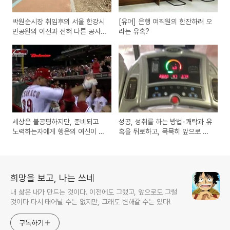
박원순시장 취임후의 서울 한강시
[유머] 은행 여직원의 한잔하러 오
민공원의 이전과 전혀 다른 공사
라는 유혹?
현장의 변화된 모습
세상은 불공평하지만, 준비되고
성공, 성취를 하는 방법-쾌락과 유
노력하는자에게 행운의 여신이 미
혹을 뒤로하고, 묵묵히 앞으로 나
소짓는다! - 추신수의 끝내기 홈런
아가는것이 비법이자 왕도가 아닐
을 보며 느끼는 생각
까?
희망을 보고, 나는 쓰네
내 삶은 내가 만드는 것이다. 이전에도 그랬고, 앞으로도 그럴
것이다 다시 태어날 수는 없지만, 그래도 변해갈 수는 있다!
구독하기