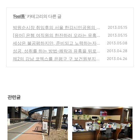
'
Feel통
' 카테고리의 다른 글
박원순시장 취임후의 서울 한강시민공원의 이
2013.05.15
전과 전혀 다른 공사현장의 변화된 모습
[유머] 은행 여직원의 한잔하러 오라는 유혹?
(6)
2013.05.15
세상은 불공평하지만, 준비되고 노력하는자에
(4)
2013.05.08
게 행운의 여신이 미소짓는다! - 추신수의 끝내
성공, 성취를 하는 방법-쾌락과 유혹을 뒤로하
2013.04.28
기 홈런을 보며 느끼는 생각
고, 묵묵히 앞으로 나아가는것이 비법이자 왕
(0)
제2의 강남 코엑스를 은평구 구 보건원부지에
2013.04.26
도가 아닐까?
유치하자는 현수막을 보며 떠오르는 가든파이
(0)
브, 팜스퀘어
(4)
관련글