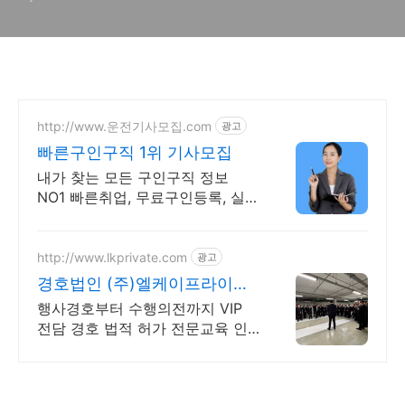
http://www.운전기사모집.com
광고
빠른구인구직 1위 기사모집
내가 찾는 모든 구인구직 정보
NO1 빠른취업, 무료구인등록, 실시
간 채용
http://www.lkprivate.com
광고
경호법인 (주)엘케이프라이빗
경호/발렛/스탭 전문인력풀
행사경호부터 수행의전까지 VIP
전담 경호 법적 허가 전문교육 인
원 투입 법인업체 신변보호 명품매
장 이벤트 보안까지 경호업 허가
보유