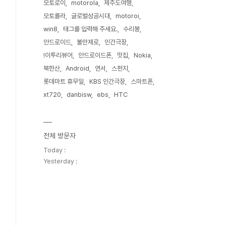
모토로이
motorola
제주도여행
모토롤라
글로벌성공시대
motoroi
win8
태그를 입력해 주세요.
수리봉
안드로이드
불만제로
인간극장
!이투리뷰어
안드로이드폰
맛집
Nokia
북한산
Android
연서
스펀지
롯데마트 휴무일
KBS 인간극장
스마트폰
xt720
danbisw
ebs
HTC
전체 방문자
Today :
Yesterday :