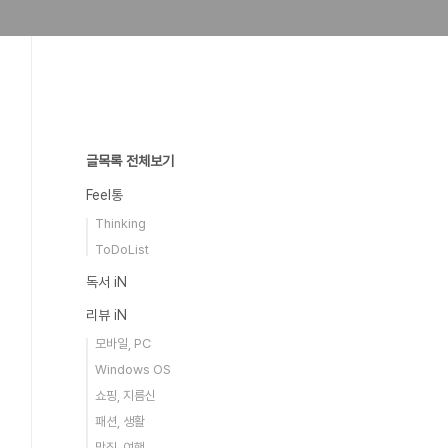
글목록 전체보기
Feel통
Thinking
ToDoList
독서 iN
리뷰 iN
모바일, PC
Windows OS
쇼핑, 지름신
패션, 생활
맛집, 여행