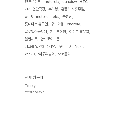
안드로이드
motorola
danbisw
HTC
KBS 인간극장
수리봉
홈플러스 휴무일
win8
motoroi
ebs
북한산
롯데마트 휴무일
우도여행
Android
글로벌성공시대
제주도여행
이마트 휴무일
불만제로
안드로이드폰
태그를 입력해 주세요.
모토로이
Nokia
xt720
!이투리뷰어
모토롤라
전체 방문자
Today :
Yesterday :