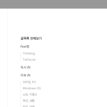
글목록 전체보기
Feel통
Thinking
ToDoList
독서 iN
리뷰 iN
모바일, PC
Windows OS
쇼핑, 지름신
패션, 생활
맛집, 여행