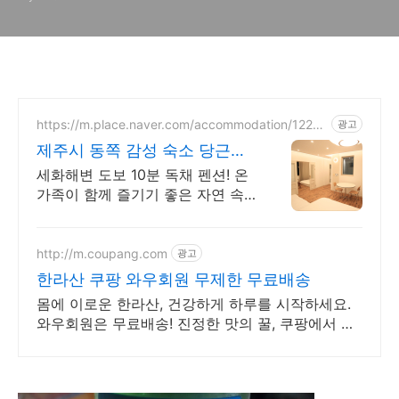
https://m.place.naver.com/accommodation/12267
광고
40854
제주시 동쪽 감성 숙소 당근민
박
세화해변 도보 10분 독채 펜션! 온
가족이 함께 즐기기 좋은 자연 속
단체 숙소 오션뷰 민박집에서 자쿠
지, 사우나 그리고 수영장까지 한
번에 즐기세요
http://m.coupang.com
광고
한라산 쿠팡 와우회원 무제한 무료배송
몸에 이로운 한라산, 건강하게 하루를 시작하세요.
와우회원은 무료배송! 진정한 맛의 꿀, 쿠팡에서 경
험하세요.