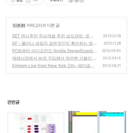
공감
구독하기
'
리뷰 iN
' 카테고리의 다른 글
SET 멘사추천 두뇌개발 추천 보드게임, 셋 게
2013.01.18
임방법과 규칙 설명 (아이폰, 안드로이드 앱 프
DF - 폴더나 파일이 같은것인지 확인하는 방법
2012.11.28
로그램 소개)
을 알수 있는 프로그램
(0)
PC컴퓨터 비디오카드 Nvidia StereoScopic
(0)
2012.09.30
스테레오스코픽 3D 설정하는 방법
재래시장에서 싸게 구입해서 먹어본 가을이 제
(6)
2012.09.13
철인 전어회
Eminem Live from New York City, 에미넴 뉴
(2)
2012.08.21
욕 라이브 콘서트 공연 실황 동영상
(0)
관련글