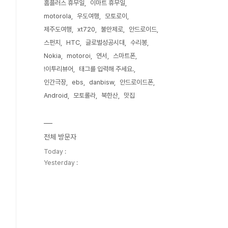
홈플러스 휴무일
이마트 휴무일
motorola
우도여행
모토로이
제주도여행
xt720
불만제로
안드로이드
스펀지
HTC
글로벌성공시대
수리봉
Nokia
motoroi
연서
스마트폰
!이투리뷰어
태그를 입력해 주세요.
인간극장
ebs
danbisw
안드로이드폰
Android
모토롤라
북한산
맛집
전체 방문자
Today :
Yesterday :