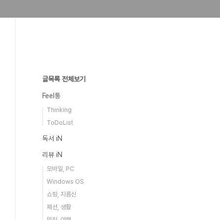
글목록 전체보기
Feel통
Thinking
ToDoList
독서 iN
리뷰 iN
모바일, PC
Windows OS
쇼핑, 지름신
패션, 생활
맛집, 여행