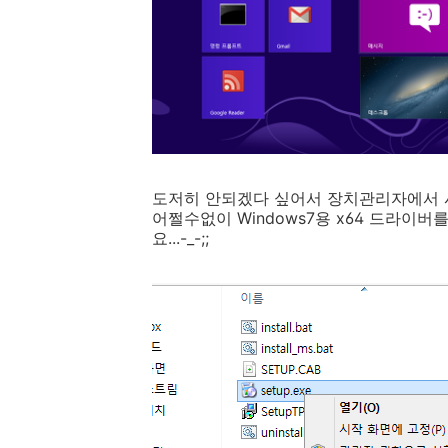
도저히 안되겠다 싶어서 장치관리자에서 
어쩔수없이 Windows7용 x64 드라이버
요...-_-;;