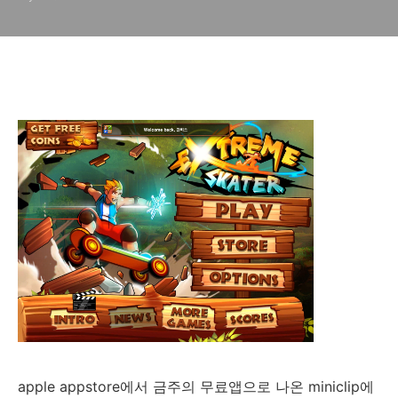
apple appstore에서 금주의 무료앱으로 나온 miniclip에