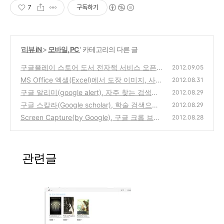
7
구독하기
'
리뷰 iN
>
모바일, PC
' 카테고리의 다른 글
구글플레이 스토어 도서 전자책 서비스 오픈
2012.09.05
(Google Play Store Books), PC컴퓨터에서
MS Office 엑셀(Excel)에서 도장 이미지, 사진
2012.08.31
웹, 안드로이드, 아이폰, 아이패드에서 ebook
배경을 투명하게 만드는 방법
구글 알리미(google alert), 자주 찾는 검색결
(19)
2012.08.29
을 보는 앱과 홈페이지 오픈과 사용방법
(0)
과를 email로 받아보는 기능의 구글 서비스~
구글 스칼라(Google scholar), 학술 검색으로
2012.08.29
논문,자료,서적등을 찾아주는 서비스
(0)
Screen Capture(by Google), 구글 크롬 브라
(0)
2012.08.28
우저에서 화면 캡쳐를 하는 기능의 확장 플러
그인 프로그램
(0)
관련글