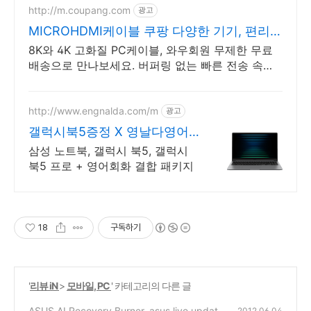
http://m.coupang.com
광고
MICROHDMI케이블 쿠팡 다양한 기기, 편리한
연결
8K와 4K 고화질 PC케이블, 와우회원 무제한 무료
배송으로 만나보세요. 버퍼링 없는 빠른 전송 속도
로 깊은 몰입감을 경험하세요.
http://www.engnalda.com/m
광고
갤럭시북5증정 X 영날다영어
삼성 갤럭시북5 프로 신제품
삼성 노트북, 갤럭시 북5, 갤럭시
북5 프로 + 영어회화 결합 패키지
18
구독하기
'
리뷰 iN
>
모바일, PC
' 카테고리의 다른 글
ASUS AI Recovery Burner, asus live update
2012.06.04