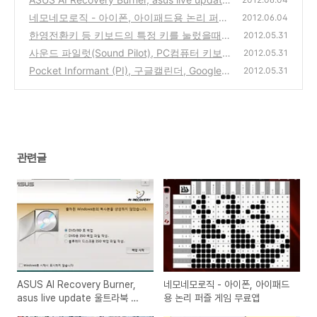
울트라북 노트북 설치CD 백업 및 최신드라이
네모네모로직 - 아이폰, 아이패드용 논리 퍼즐
2012.06.04
버 받는 방법
게임 무료앱
(0)
한영전환키 등 키보드의 특정 키를 눌렀을때
(0)
2012.05.31
소리가 나오게 하고 싶은 경우의 해결방법
사운드 파일럿(Sound Pilot), PC컴퓨터 키보
(0)
2012.05.31
드 자판 입력시 소리가 나게 만들어주는 효과
Pocket Informant (PI), 구글캘린더, Google T
2012.05.31
음 프로그램
ask를 한눈에 보고, 관리할수 있는 GTD Todol
(0)
ist 앱 (아이폰, 아이패드, 안드로이드 스마트폰
용)
(4)
관련글
ASUS AI Recovery Burner,
네모네모로직 - 아이폰, 아이패드
asus live update 울트라북 노
용 논리 퍼즐 게임 무료앱
트북 설치CD 백업 및 최신드라이