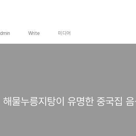
dmin
Write
미디어
의 해물누릉지탕이 유명한 중국집 