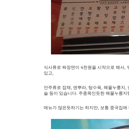
식사류로 짜장면이 4천원을 시작으로 해서, 우
있고,
안주류로 잡채, 덴뿌라, 탕수육, 해물누룽지, 
슬 등이 있습니다. 주종목인듯한 해물누릉지탕은
메뉴가 많은듯하기는 하지만, 보통 중국집에 