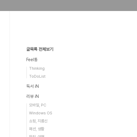
글목록 전체보기
Feel통
Thinking
ToDoList
독서 iN
리뷰 iN
모바일, PC
Windows OS
쇼핑, 지름신
패션, 생활
맛집, 여행