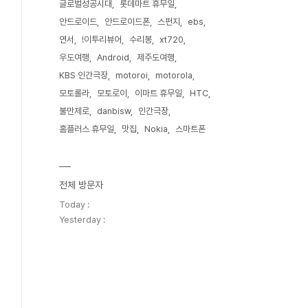
글로벌성공시대
롯데마트 휴무일
안드로이드
안드로이드폰
스펀지
ebs
연서
!이투리뷰어
수리봉
xt720
우도여행
Android
제주도여행
KBS 인간극장
motoroi
motorola
모토롤라
모토로이
이마트 휴무일
HTC
불만제로
danbisw
인간극장
홈플러스 휴무일
맛집
Nokia
스마트폰
전체 방문자
Today :
Yesterday :