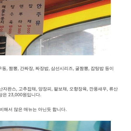
동, 짬뽕, 간짜장, 짜장밥, 삼선시리즈, 굴짬뽕, 잡탕밥 등이
난자완스, 고추잡채, 양장피, 팔보채, 오향장육, 깐풍새우, 류산
 23,000원입니다.
비해서 많은 매뉴는 아닌듯 합니다.