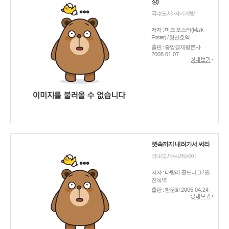
장)
국내도서>자기계발
저자 : 마크 포스터(Mark
Foster) / 형선호역
출판 : 중앙경제평론사
2008.01.07
뼛속까지 내려가서 써라
국내도서>시/에세이
저자 : 나탈리 골드버그 / 권
진욱역
출판 : 한문화
2005.04.24