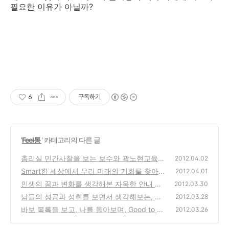
필요한 이유가 아닐까?
6
구독하기
'
Feel통
' 카테고리의 다른 글
총리실 민간사찰을 보는 보수와 곽노현교육감
2012.04.02
사건을 보는 진보의 시각
Smart한 세상에서 우리 미래의 기회를 찾아보
(0)
2012.04.01
자!
인생의 꿈과 변화를 생각해본 자욱한 안내 구
(0)
2012.03.30
름속의 북한산 산행기
남들의 성공과 성취를 보면서 생각해보는, 내
(0)
2012.03.28
생애 최고의 순간은?
바보 목록을 보고, 나를 돌아보며, Good to Gr
(0)
2012.03.26
eat를 생각해본다!
(4)