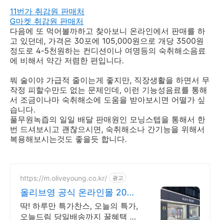
11번가 취감원 판매처
G마켓 취감원 판매처
다음에 또 먹어볼까하고 찾아보니 온라인에서 판매를 하
고 있던데, 가격은 30포에 105,000원으로 개당 3500원
정도로 4-5천원하는 컨디션이나 여명등의 숙취해소음료
에 비해서 약간 저렴한 편입니다.
뭐 술이야 가급적 줄이는게 좋지만, 직장생활을 하면서 무
작정 피할수만도 없는 문제인데, 이런 기능성음료를 통해
서 조금이나마 숙취해소에 도움을 받아보시면 어떨가 싶
습니다.
풀무원녹즙의 일일 배달 판매원인 모닝스텝을 통해서 한
번 드셔보시고 괜찮으시면, 숙취해소나 간기능을 위해서
복용해보시는것도 좋을듯 합니다.
https://m.oliveyoung.co.kr/
광고
올리브영 공식 온라인몰 20시
이전 주문은 오늘드림
딱! 하루만 특가찬스, 오늘의 특가,
오늘드림 당일배송까지 꿀혜택 놓