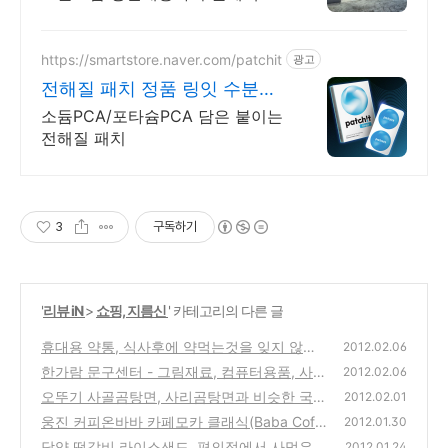
치지마세요!
https://smartstore.naver.com/patchit
광고
전해질 패치 정품 링잇 수분과
전해질 챙기는 패치
소듐PCA/포타슘PCA 담은 붙이는
전해질 패치
3
구독하기
'
리뷰 iN
>
쇼핑, 지름신
' 카테고리의 다른 글
휴대용 약통, 식사후에 약먹는것을 잊지 않게
2012.02.06
해주는 다이소에서 구입한 제품
한가람 문구센터 - 그림재료, 컴퓨터용품, 사무
(0)
2012.02.06
용품 등을 판매하는 홍대내에 있는 대규모의
오뚜기 사골곰탕면, 사리곰탕면과 비슷한 국물
2012.02.01
문구점
이 진하고 뽀얀 라면 구입 시식기
(4)
웅진 커피온바바 카페모카 클래식(Baba Coff
(0)
2012.01.30
ee Cafe Mocha Classic), 조인성이 모델로 나
담양 떡갈비 라이스샌드, 편의점에서 사먹은
2012.01.24