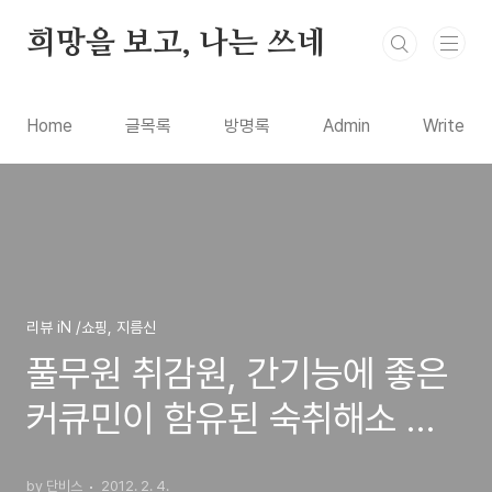
본문 바로가기
희망을 보고, 나는 쓰네
Home
글목록
방명록
Admin
Write
리뷰 iN /쇼핑, 지름신
풀무원 취감원, 간기능에 좋은
커큐민이 함유된 숙취해소 음
료 시음기 리뷰
by 단비스
2012. 2. 4.