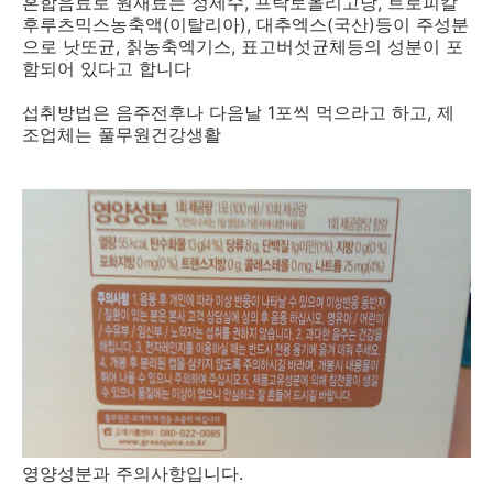
혼합음료로 원재료는 정제수, 프락토올리고당, 트로피칼
후루츠믹스농축액(이탈리아), 대추엑스(국산)등이 주성분
으로 낫또균, 칡농축엑기스, 표고버섯균체등의 성분이 포
함되어 있다고 합니다
섭취방법은 음주전후나 다음날 1포씩 먹으라고 하고, 제
조업체는 풀무원건강생활
영양성분과 주의사항입니다.