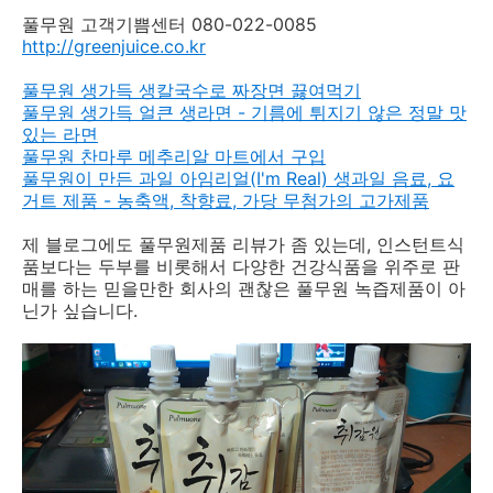
풀무원 고객기쁨센터 080-022-0085
http://greenjuice.co.kr
풀무원 생가득 생칼국수로 짜장면 끓여먹기
풀무원 생가득 얼큰 생라면 - 기름에 튀지기 않은 정말 맛
있는 라면
풀무원 찬마루 메추리알 마트에서 구입
풀무원이 만든 과일 아임리얼(I'm Real) 생과일 음료, 요
거트 제품 - 농축액, 착향료, 가당 무첨가의 고가제품
제 블로그에도 풀무원제품 리뷰가 좀 있는데, 인스턴트식
품보다는 두부를 비롯해서 다양한 건강식품을 위주로 판
매를 하는 믿을만한 회사의 괜찮은 풀무원 녹즙제품이 아
닌가 싶습니다.