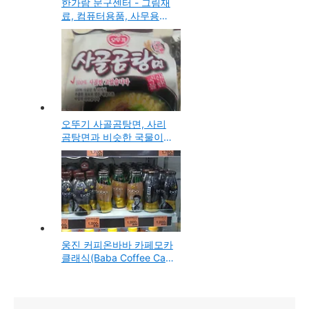
한가람 문구센터 - 그림재
료, 컴퓨터용품, 사무용품
등을 판매하는 홍대내에
있는 대규모의 문구점
오뚜기 사골곰탕면, 사리
곰탕면과 비슷한 국물이
진하고 뽀얀 라면 구입 시
식기
웅진 커피온바바 카페모카
클래식(Baba Coffee Cafe
Mocha Classic), 조인성이
모델로 나오는 커피음료
시음기 & 신제품 마케팅