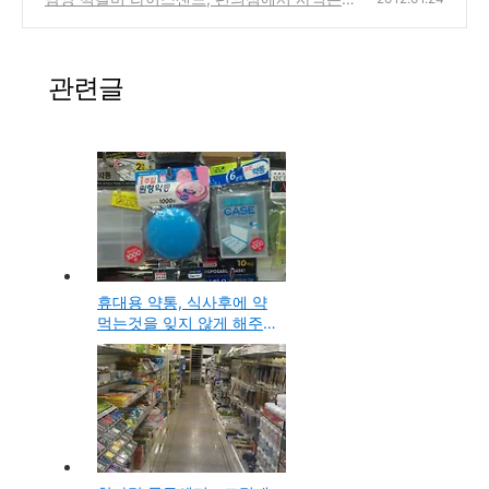
오는 커피음료 시음기 & 신제품 마케팅
독특한 김밥 제품
(0)
(0)
관련글
휴대용 약통, 식사후에 약
먹는것을 잊지 않게 해주
는 다이소에서 구입한 제
품