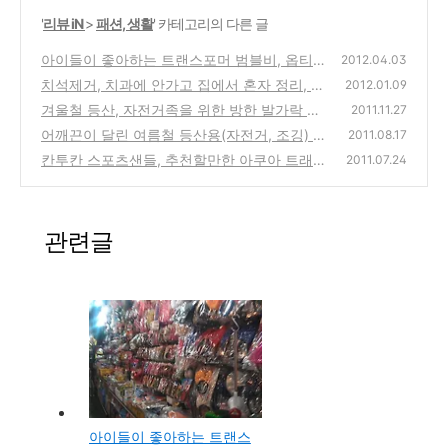
'
리뷰 iN
>
패션, 생활
' 카테고리의 다른 글
아이들이 좋아하는 트랜스포머 범블비, 옵티머
2012.04.03
스 플라스틱 가면, 남대문시장 파티상품가게에
치석제거, 치과에 안가고 집에서 혼자 정리, 청
2012.01.09
서 구입
소해본 뻘짓 방법
(0)
겨울철 등산, 자전거족을 위한 방한 발가락 토
(8)
2011.11.27
시, 방한풋커버(발싸개) 인터넷에서 구입 사용
어깨끈이 달린 여름철 등산용(자전거, 조깅) 힙
2011.08.17
기
색 바이칼 허리색 6L 가방 구입 사용기
(0)
칸투칸 스포츠샌들, 추천할만한 아쿠아 트래킹
(2)
2011.07.24
화 인터넷에서 구입 사용기
(0)
관련글
아이들이 좋아하는 트랜스