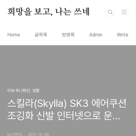
본문 바로가기
희망을 보고, 나는 쓰네
Home
글목록
방명록
Admin
Write
리뷰 iN /패션, 생활
스킬라(Skylla) SK3 에어쿠션
조깅화 신발 인터넷으로 운동
화 구입 착용기
by 단비스
2011. 12. 30.