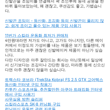
신발끈을 조임이를 연결해서 꽉 조인후에 동네 공원을 한
바퀴 돌아보았는데, 꽤 괜찮고, 쿠션감도 좋고, 가볍습니
다.
신발끈 조임이 - 등산화, 조깅화 등의 신발끈이 풀리지 않
고, 쉽게 조이고 풀수 있는 제품 구입 사용기
11번가 스킬라 운동화 최저가 판매처
4만원대라면 저가도 아니고, 고가도 아니지만, 다른 메이
커에서 이정도의 가성비를 내는 제품은 보기 힘들텐데, 개
인적으로는 아주 괜찮은 신발메이커 제품이 아닌가 싶습
니다.
다만 디자인은 아주 잘만드는 회사는 아닌듯해서 일상에
서 신기보다는 조깅이나 간단한 등산, 마라톤 등에 신으신
다면 아주 괜찮지 않을까 싶습니다.
트렉스타 코브라 (TrekSta Kobra) FS 2.5 GTX 고어텍스
등산화 인터넷 구입 착용기
칸투칸 스포츠샌들, 추천할만한 아쿠아 트래킹화 인터넷
에서 구입 사용기
사무실용 방한 슬리퍼
스킬라스포츠 SK-8 런닝화 구입
런닝머신 운동법 관련 자료들