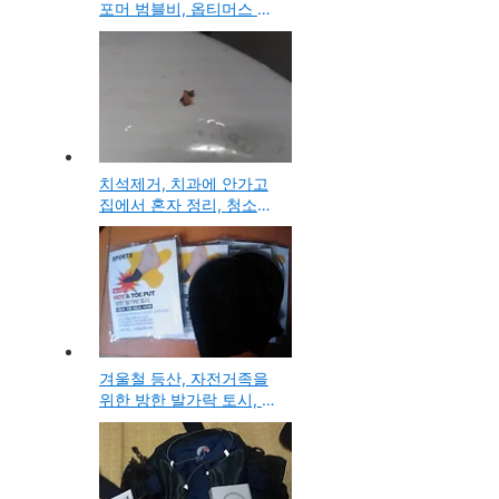
포머 범블비, 옵티머스 플
라스틱 가면, 남대문시장
파티상품가게에서 구입
치석제거, 치과에 안가고
집에서 혼자 정리, 청소해
본 뻘짓 방법
겨울철 등산, 자전거족을
위한 방한 발가락 토시, 방
한풋커버(발싸개) 인터넷
에서 구입 사용기