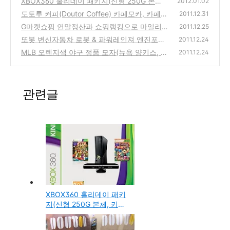
XBOX360 홀리데이 패키지(신형 250G 본체,
2012.01.02
키넥트센서, 게임2종, 라이브3개월) 인터넷으
도토루 커피(Doutor Coffee) 카페모카, 카페라
2011.12.31
로 구입(최저가 사이트)
떼-편의점에서 구입한 음료 시음기
(2)
G마켓쇼핑 연말정산과 쇼핑랭킹으로 마일리
(0)
2011.12.25
지, 무료쿠폰, 다양한 이벤트에 참여하세요!
또봇 변신자동차 로봇 & 파워레인져 엔진포스
(0)
2011.12.24
& 트렌스포머 시리즈 어린이 장난감선물 비교
MLB 오렌지색 야구 정품 모자(뉴욕 양키스, 보
2011.12.24
분석 정리
스톤 주황색 Cap) 인터넷으로 구입 사용기
(1)
(0)
관련글
XBOX360 홀리데이 패키
지(신형 250G 본체, 키넥
트센서, 게임2종, 라이브3
개월) 인터넷으로 구입(최