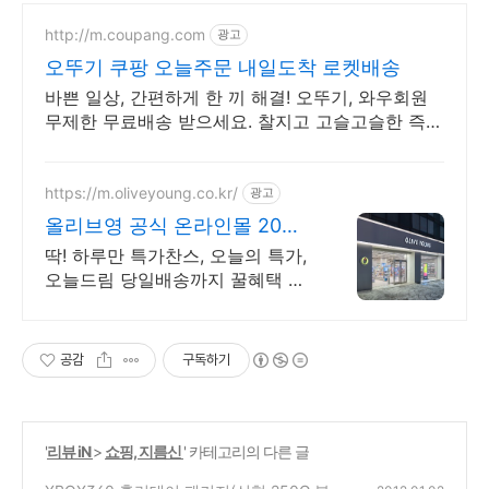
http://m.coupang.com
광고
오뚜기 쿠팡 오늘주문 내일도착 로켓배송
바쁜 일상, 간편하게 한 끼 해결! 오뚜기, 와우회원
무제한 무료배송 받으세요. 찰지고 고슬고슬한 즉석
밥, 지금 쿠팡 로켓배송으로 신선하게 받아보세요.
https://m.oliveyoung.co.kr/
광고
올리브영 공식 온라인몰 20시
이전 주문은 오늘드림
딱! 하루만 특가찬스, 오늘의 특가,
오늘드림 당일배송까지 꿀혜택 놓
치지마세요!
공감
구독하기
'
리뷰 iN
>
쇼핑, 지름신
' 카테고리의 다른 글