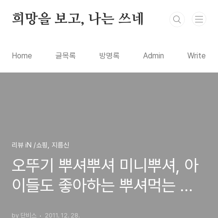
본문 바로가기
희망을 보고, 나는 쓰네
Home
글목록
방명록
Admin
Write
리뷰 iN /쇼핑, 지름신
오뚜기 뿌셔뿌셔 미니뿌셔, 아
이들도 좋아하는 뿌셔먹는 생
라면 과자
by 단비스
2011. 12. 28.