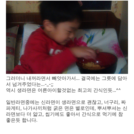
그러더니 내꺼라면서 빼앗아가서... 결국에는 그릇에 담아
서 넘겨주었다는...-_-;;
역시 생라면은 어른아이할것없는 최고의 간식인듯...^^
일반라면중에는 신라면이 생라면으로 괜찮고, 너구리, 짜
파게티, 나가사끼처럼 굵은 면은 별로인데, 뿌셔뿌셔는 신
라면보다 더 얇고, 씹기에도 좋아서 간식으로 먹기에 참
좋은듯 합니다.