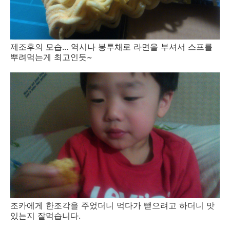
제조후의 모습... 역시나 봉투채로 라면을 부셔서 스프를
뿌려먹는게 최고인듯~
조카에게 한조각을 주었더니 먹다가 뺃으려고 하더니 맛
있는지 잘먹습니다.