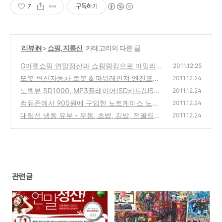
7
구독하기
'
리뷰 iN
>
쇼핑, 지름신
' 카테고리의 다른 글
G마켓쇼핑 연말정산과 쇼핑랭킹으로 마일리
2011.12.25
지, 무료쿠폰, 다양한 이벤트에 참여하세요!
또봇 변신자동차 로봇 & 파워레인져 엔진포스
(0)
2011.12.24
& 트렌스포머 시리즈 어린이 장난감선물 비교
노벨뷰 SD1000, MP3플레이어(SD카드/USB
2011.12.24
분석 정리
메모리), FM라디오, 미니스피커 기능의 제품
(1)
컴퓨존에서 900원에 구입한 노트케이스 노트
2011.12.24
인터넷 구입 사용기
북 아답터 케이스 (NAC-001BK) 사용기
(0)
대림선 냉동 유부 - 우동, 초밥, 김밥, 전골의
(0)
2011.12.24
고명용 인터넷으로 구입 시식기
(0)
관련글