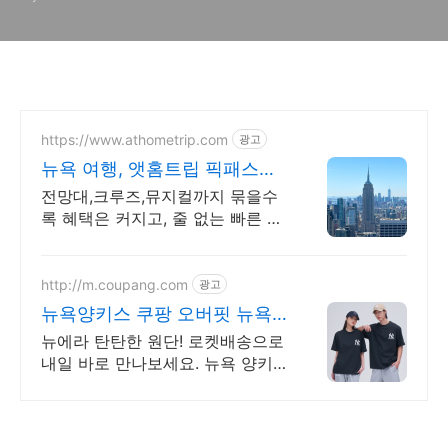
https://www.athometrip.com
광고
뉴욕 여행, 앳홈트립 픽패스로
더 합리적으로
전망대,크루즈,뮤지컬까지 묶을수
록 혜택은 커지고, 줄 없는 빠른 입
장까지 누리세요
http://m.coupang.com
광고
뉴욕양키스 쿠팡 오버핏 뉴욕
양키스
뉴에라 탄탄한 원단! 로켓배송으로
내일 바로 만나보세요. 뉴욕 양키
스 로고 포인트. 남녀공용 데일리
룩 커플룩으로 즐겨요!