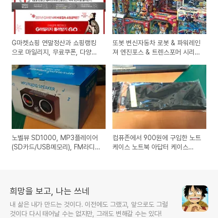
G마켓쇼핑 연말정산과 쇼핑랭킹
또봇 변신자동차 로봇 & 파워레인
으로 마일리지, 무료쿠폰, 다양한
져 엔진포스 & 트렌스포머 시리즈
이벤트에 참여하세요!
어린이 장난감선물 비교 분석 정
리
노벨뷰 SD1000, MP3플레이어
컴퓨존에서 900원에 구입한 노트
(SD카드/USB메모리), FM라디
케이스 노트북 아답터 케이스
오, 미니스피커 기능의 제품 인터
(NAC-001BK) 사용기
넷 구입 사용기
희망을 보고, 나는 쓰네
내 삶은 내가 만드는 것이다. 이전에도 그랬고, 앞으로도 그럴
것이다 다시 태어날 수는 없지만, 그래도 변해갈 수는 있다!