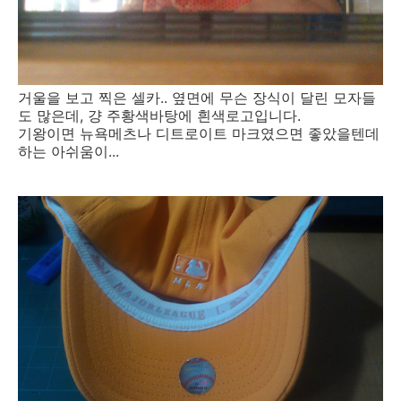
거울을 보고 찍은 셀카.. 옆면에 무슨 장식이 달린 모자들
도 많은데, 걍 주황색바탕에 흰색로고입니다.
기왕이면 뉴욕메츠나 디트로이트 마크였으면 좋았을텐데
하는 아쉬움이...