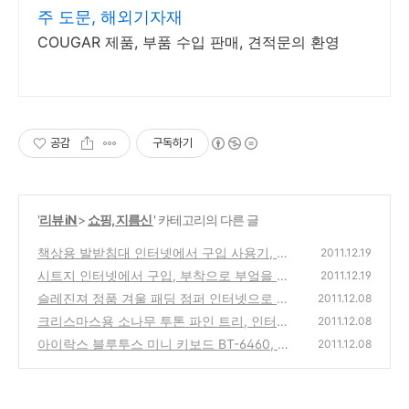
주 도문, 해외기자재
COUGAR 제품, 부품 수입 판매, 견적문의 환영
공감
구독하기
'
리뷰 iN
>
쇼핑, 지름신
' 카테고리의 다른 글
책상용 발받침대 인터넷에서 구입 사용기, 소
2011.12.19
나무 원목 사무용 받침대
시트지 인터넷에서 구입, 부착으로 부엌을 새
(0)
2011.12.19
부엌처럼 DIY로 바꾸기
슬레진져 정품 겨울 패딩 점퍼 인터넷으로 구
(0)
2011.12.08
입 착용기
크리스마스용 소나무 투톤 파인 트리, 인터넷
(0)
2011.12.08
에서 구입 설치기
아이락스 블루투스 미니 키보드 BT-6460, 쿠
(0)
2011.12.08
팡에서 26,800원에 최저가로 판매중
(0)