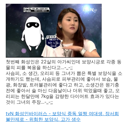
첫번째 화성인은 22살의 아가씨인데 보양시긍로 각종 동
물의 피를 복용을 하신다고...-_-;;
사슴피, 소 생간, 오리피 등 그녀가 뽑은 특별 보양식을 소
개하기도 했는데, 사슴피로 피부관리에 좋아서 보습, 물
광, 화장발, 트러블관리에 좋다고 하고, 소생간은 원기충
전에 좋아서 술 마신 다음날이나 더위 먹었을때 좋고, 오
리피는 한달만에 7kg을 감량한 다이어트 효과가 있다는
것이 그녀의 주장...-_-;;
tvN 화성인바이러스 - 보양식 중독 얼짱 여대생, 장서희
불만제로 - 위험한 보양식, 고가 생수