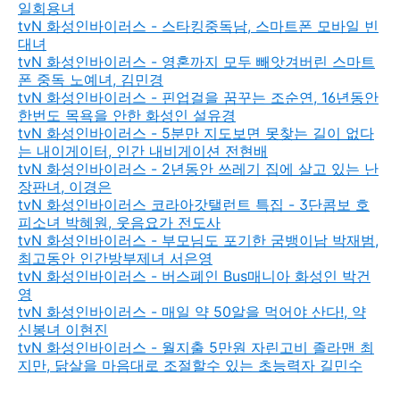
일회용녀
tvN 화성인바이러스 - 스타킹중독남, 스마트폰 모바일 빈
대녀
tvN 화성인바이러스 - 영혼까지 모두 빼앗겨버린 스마트
폰 중독 노예녀, 김민경
tvN 화성인바이러스 - 핀업걸을 꿈꾸는 조순연, 16년동안
한번도 목욕을 안한 화성인 설유경
tvN 화성인바이러스 - 5분만 지도보면 못찾는 길이 없다
는 내이게이터, 인간 내비게이션 전현배
tvN 화성인바이러스 - 2년동안 쓰레기 집에 살고 있는 난
장판녀, 이경은
tvN 화성인바이러스 코라아갓탤런트 특집 - 3단콤보 호
피소녀 박혜원, 웃음요가 전도사
tvN 화성인바이러스 - 부모님도 포기한 굼뱅이남 박재범,
최고동안 인간방부제녀 서은영
tvN 화성인바이러스 - 버스폐인 Bus매니아 화성인 박건
영
tvN 화성인바이러스 - 매일 약 50알을 먹어야 산다!, 약
신봉녀 이현진
tvN 화성인바이러스 - 월지출 5만원 자린고비 졸라맨 최
지만, 닭살을 마음대로 조절할수 있는 초능력자 길민수