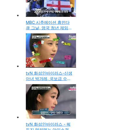
MBC 시추에이션 휴먼다
큐 그날, 영국 청년 제임스
후퍼의 무모한 도전 그날
tvN 화성인바이러스-신생
아녀 박겨레, 국보급 수발
남 김찬기 커플
tvN 화성인바이러스 - 뭐
든지 얼려먹는 아이스걸