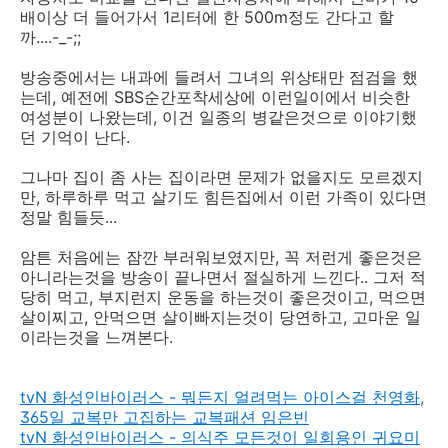
배이상 더 들어가서 1리터에 한 500m정도 간다고 할
까....-_-;;
방송중에서는 내과에 들려서 그녀의 위상태만 점검을 했
는데, 예전에 SBS순간포착세상에 이런일이에서 비슷한
여성분이 나왔는데, 이건 일종의 병같은것으로 이야기했
던 기억이 난다.
그나마 집이 좀 사는 집이라면 문제가 없을지도 모르겠지
만, 하루하루 먹고 살기도 힘든집에서 이런 가족이 있다면
정말 힘들듯...
암튼 처음에는 잠깐 부러워보였지만, 꼭 저런게 좋은것은
아니라는것을 방송이 끝나면서 절실하게 느낀다.. 그저 적
당히 먹고, 부지런지 운동을 하는것이 좋은것이고, 먹으면
살이찌고, 안먹으면 살이빠지는것이 당연하고, 고마운 일
이라는것을 느껴본다.
tvN 화성인바이러스 - 뭐든지 얼려먹는 아이스걸 천영화,
365일 교복만 고집하는 교복패션 임은빈
tvN 화성인바이러스 - 의식주 모든것이 일회용인 귀요미