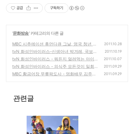
공감
구독하기
'
문화방송
' 카테고리의 다른 글
MBC 시추에이션 휴먼다큐 그날, 영국 청년 제
2011.10.28
임스후퍼의 무모한 도전 그날
tvN 화성인바이러스-신생아녀 박겨레, 국보급
(1)
2011.10.19
수발남 김찬기 커플
tvN 화성인바이러스 - 뭐든지 얼려먹는 아이
(0)
2011.10.07
스걸 천영화, 365일 교복만 고집하는 교복패
tvN 화성인바이러스 - 의식주 모든것이 일회
2011.09.29
션 임은빈
용인 귀요미 일회용녀
(0)
MBC 황금어장 무릎팍도사 - 영화배우 김주혁,
(2)
2011.09.29
남보다 치열하게 목표를 향해 차근차근...
(1)
관련글