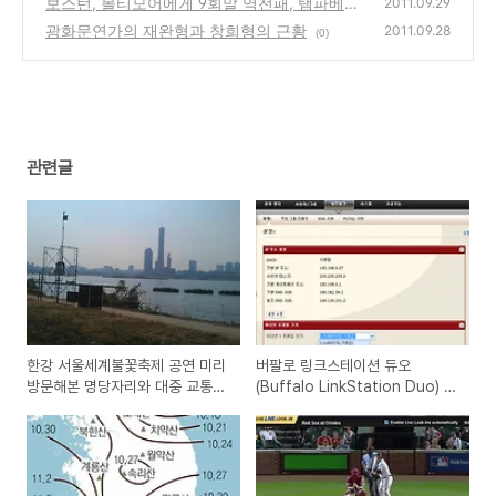
보스턴, 볼티모어에게 9회말 역전패, 탬파베이
(0)
2011.09.29
는 양키스에 역전승으로 와일드카드로 포스트
광화문연가의 재완형과 창희형의 근황
2011.09.28
(0)
시즌 진출 확정!
(0)
관련글
한강 서울세계불꽃축제 공연 미리
버팔로 링크스테이션 듀오
방문해본 명당자리와 대중 교통
(Buffalo LinkStation Duo) 설
편, 주차, 행사일정 안내
정 초기화 방법