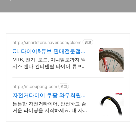
http://smartstore.naver.com/clcom
광고
CL 타이어&튜브 판매전문점
모든 타이어&튜브 규격보유중
MTB, 전기. 로드, 미니벨로까지 맥
시스 켄다 컨티넨탈 타이어 튜브보
유 당일발송
http://m.coupang.com
광고
자전거타이어 쿠팡 와우회원
무제한 무료배송
튼튼한 자전거타이어, 안전하고 즐
거운 라이딩을 시작하세요. 내 자
전거에 딱 맞는 바퀴가 없다고요?
지금 쿠팡에서 다양한 종류를 찾아
보세요.