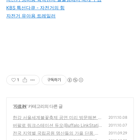
KBS 특선다큐 - 자전거의 힘
자전거 유아용 트레일러
1
구독하기
'
자료 iN
' 카테고리의 다른 글
한강 서울세계불꽃축제 공연 미리 방문해본 명
2011.10.08
당자리와 대중 교통편, 주차, 행사일정 안내
버팔로 링크스테이션 듀오(Buffalo LinkStatio
(0)
2011.10.07
n Duo) 설정 초기화 방법
전국 지역별 국립공원 명산들의 가을 단풍 절
(5)
2011.09.29
정일과 북한산의 단풍