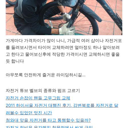
가게마다 가격차이가 많이 나니, 가급적 여러 샵이나 자전거포
를 들려보시면서 타이어 교체하려면 얼마정도 하나 알아보려
고 한다고 물어보신후에 적당한 가격이시면 교체하시면 좋을
듯 합니다
아무쪼록 안전하게 즐거운 라이딩하시길...
자전거 튜브 벨브의 종류와 펌프 고르기
자전거 손잡이 핸들 고무그립 교체
2011 하이서울 자전거 대행진 후기, 강변북로를 자전거로 달
려볼수 있었던 멋진 시간
청와대 앞을 자전거를 타고 통행할수 있을까?
자전거 정비용 육각렌치 철물점에서 싸게 구입