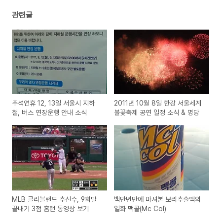
관련글
추석연휴 12, 13일 서울시 지하
2011년 10월 8일 한강 서울세계
철, 버스 연장운행 안내 소식
불꽃축제 공연 일정 소식 & 명당
MLB 클리블랜드 추신수, 9회말
백만년만에 마셔본 보리추출액의
끝내기 3점 홈런 동영상 보기
일화 맥콜(Mc Col)