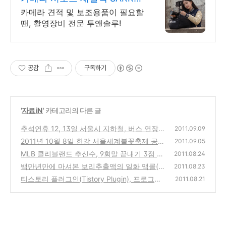
한국 온라인스토어
카메라 견적 및 보조용품이 필요할
땐, 촬영장비 전문 투앤솔루!
공감
구독하기
'
자료 iN
' 카테고리의 다른 글
추석연휴 12, 13일 서울시 지하철, 버스 연장
2011.09.09
운행 안내 소식
2011년 10월 8일 한강 서울세계불꽃축제 공연
(0)
2011.09.05
일정 소식 & 명당
MLB 클리블랜드 추신수, 9회말 끝내기 3점 홈
(2)
2011.08.24
런 동영상 보기
백만년만에 마셔본 보리추출액의 일화 맥콜(M
(1)
2011.08.23
c Col)
티스토리 플러그인(Tistory Plugin), 프로그래
(2)
2011.08.21
밍 소스 구문강조(SyntaxHighlighter) 기능 간
단 설치 및 사용방법
(4)