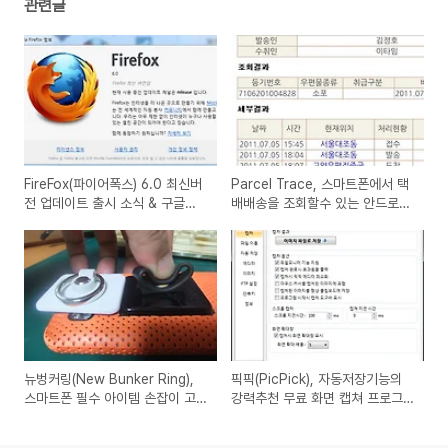
관련글
FireFox(파이어폭스) 6.0 최신버
Parcel Trace, 스마트폰에서 택
전 업데이트 출시 소식 & 구글툴
배배송을 조회할수 있는 안드로이
바와의 호환성 문제
드앱
뉴벙커링(New Bunker Ring),
픽픽(PicPick), 자동저장기능의
스마트폰 필수 아이템 손잡이 고
강력추천 무료 화면 캡쳐 프로그
리 벙커링 새로운 제품 버전 출시
램(Screen Capture)