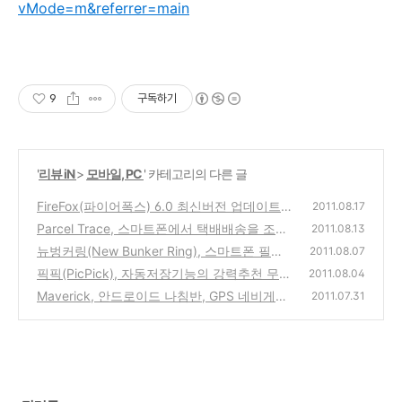
vMode=m&referrer=main
9
구독하기
'
리뷰 iN
>
모바일, PC
' 카테고리의 다른 글
FireFox(파이어폭스) 6.0 최신버전 업데이트
2011.08.17
출시 소식 & 구글툴바와의 호환성 문제
Parcel Trace, 스마트폰에서 택배배송을 조회
(2)
2011.08.13
할수 있는 안드로이드앱
뉴벙커링(New Bunker Ring), 스마트폰 필수
(4)
2011.08.07
아이템 손잡이 고리 벙커링 새로운 제품 버전
픽픽(PicPick), 자동저장기능의 강력추천 무료
2011.08.04
출시
화면 캡쳐 프로그램(Screen Capture)
(2)
Maverick, 안드로이드 나침반, GPS 네비게이
(2)
2011.07.31
터, 위치공유 프로그램 앱
(0)