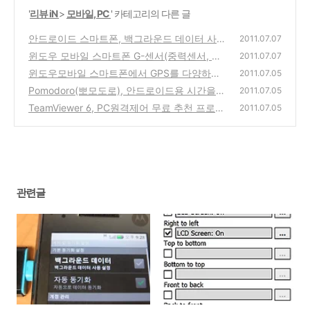
'
리뷰 iN
>
모바일, PC
' 카테고리의 다른 글
안드로이드 스마트폰, 백그라운드 데이터 사용
2011.07.07
안함 메세지 문제 해결 방법
윈도우 모바일 스마트폰 G-센서(중력센서, 자
(10)
2011.07.07
이로센서) 가지고 노는 방법
윈도우모바일 스마트폰에서 GPS를 다양하게
(2)
2011.07.05
활용해 보는 방법
Pomodoro(뽀모도로), 안드로이드용 시간을
(0)
2011.07.05
요리하는 간단 명료한 프로그램
TeamViewer 6, PC원격제어 무료 추천 프로그
(2)
2011.07.05
램 사용방법(스마트폰,윈도우,맥,Linux,안드로
이드,아이폰용)
(0)
관련글