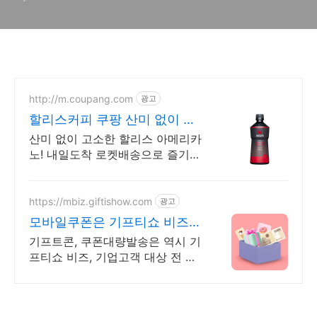
http://m.coupang.com
광고
할리스커피 쿠팡 산미 없이 진
한 맛
산미 없이 고소한 할리스 아메리카
노! 내일도착 로켓배송으로 즐기세
요. 와우회원 무료배송과 30일 반
품! 할리스 커피를 쿠팡가로.
https://mbiz.giftishow.com
광고
모바일쿠폰은 기프티쇼 비즈
신규고객 100% 상품혜택!
기프트콘, 쿠폰대량발송은 역시 기
프티쇼 비즈, 기업고객 대상 전 상
품 할인 중! 이제 유효기간 90일 쿠
폰도 간편하게 카톡 발송 후 증빙
서류까지 바로 발급 가능!