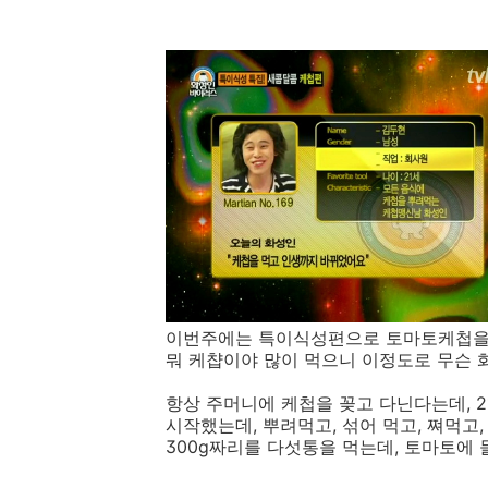
이번주에는 특이식성편으로 토마토케첩을 모
뭐 케챱이야 많이 먹으니 이정도로 무슨 화
항상 주머니에 케첩을 꽂고 다닌다는데, 
시작했는데, 뿌려먹고, 섞어 먹고, 쪄먹고
300g짜리를 다섯통을 먹는데, 토마토에 