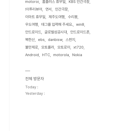
motoroi
홈플러스 휴무일
KBS 인간극장
!이투리뷰어
연서
인간극장
이마트 휴무일
제주도여행
수리봉
우도여행
태그를 입력해 주세요.
win8
안드로이드
글로벌성공시대
안드로이드폰
북한산
ebs
danbisw
스펀지
불만제로
모토롤라
모토로이
xt720
Android
HTC
motorola
Nokia
전체 방문자
Today :
Yesterday :