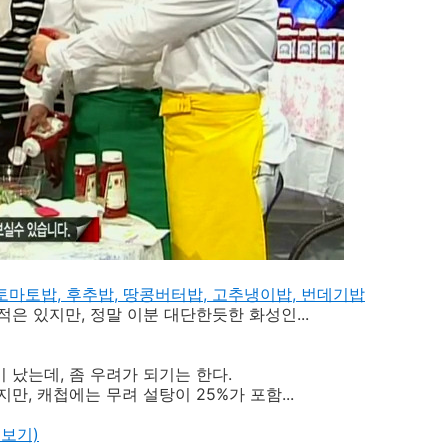
 토마토밥, 후추밥, 땅콩버터밥, 고추냉이밥, 번데기밥
은 있지만, 정말 이분 대단한듯한 화성인...
났는데, 좀 우려가 되기는 한다.
, 캐첩에는 무려 설탕이 25%가 포함...
진보기)