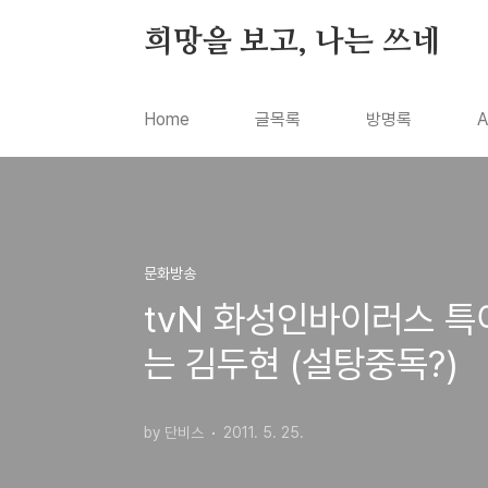
본문 바로가기
희망을 보고, 나는 쓰네
Home
글목록
방명록
A
문화방송
tvN 화성인바이러스 특
는 김두현 (설탕중독?)
by 단비스
2011. 5. 25.