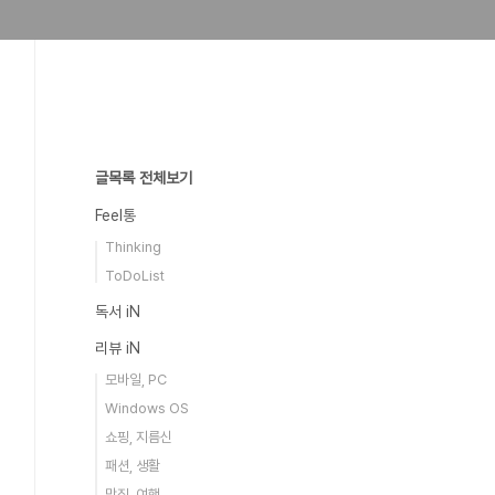
글목록 전체보기
Feel통
Thinking
ToDoList
독서 iN
리뷰 iN
모바일, PC
Windows OS
쇼핑, 지름신
패션, 생활
맛집, 여행