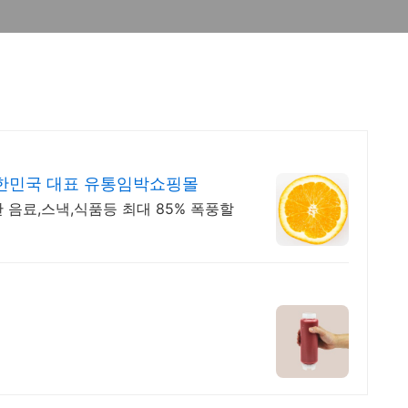
한민국 대표 유통임박쇼핑몰
 음료,스낵,식품등 최대 85% 폭풍할