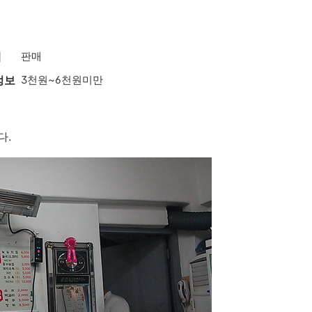
매
판매
정보
3천원~6천원미만
다.