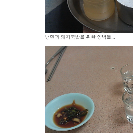
냉면과 돼지국밥을 위한 양념들...