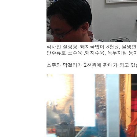
식사인 설렁탕, 돼지국밥이 3천원, 물냉면
안주류로 소수육 ,돼지수육, 녹두지짐 등이
소주와 막걸리가 2천원에 판매가 되고 있