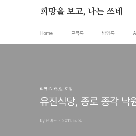
본문 바로가기
희망을 보고, 나는 쓰네
Home
글목록
방명록
A
리뷰 iN /맛집, 여행
유진식당, 종로 종각 낙
by 단비스
2011. 5. 8.