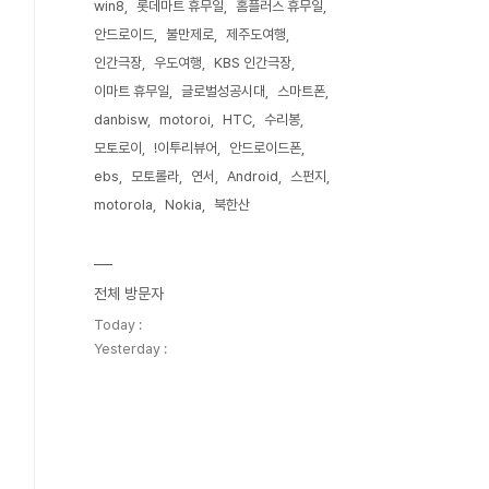
win8
롯데마트 휴무일
홈플러스 휴무일
안드로이드
불만제로
제주도여행
인간극장
우도여행
KBS 인간극장
이마트 휴무일
글로벌성공시대
스마트폰
danbisw
motoroi
HTC
수리봉
모토로이
!이투리뷰어
안드로이드폰
ebs
모토롤라
연서
Android
스펀지
motorola
Nokia
북한산
전체 방문자
Today :
Yesterday :