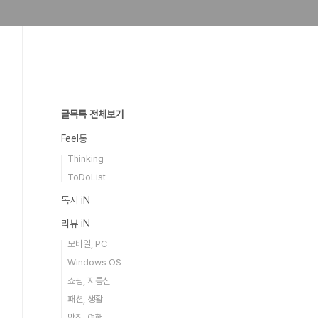
글목록 전체보기
Feel통
Thinking
ToDoList
독서 iN
리뷰 iN
모바일, PC
Windows OS
쇼핑, 지름신
패션, 생활
맛집, 여행