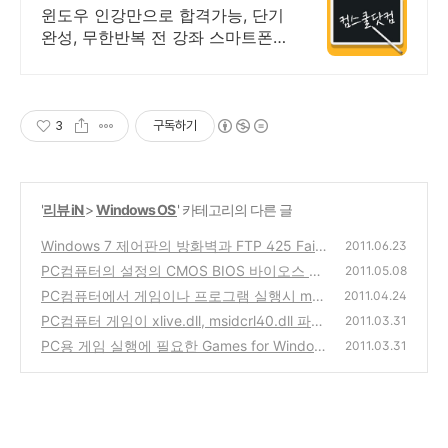
결제시 기프티콘!
윈도우 인강만으로 합격가능, 단기
완성, 무한반복 전 강좌 스마트폰
학습가능
3
구독하기
'
리뷰 iN
>
Windows OS
' 카테고리의 다른 글
Windows 7 제어판의 방화벽과 FTP 425 Faile
2011.06.23
d to establish connection 오류 문제 해결방
PC컴퓨터의 설정의 CMOS BIOS 바이오스 업
2011.05.08
법
그레이드 하는 방법 설명
(0)
PC컴퓨터에서 게임이나 프로그램 실행시 msv
(2)
2011.04.24
cr100.dll 이 없다고 나오는 경우의 해결방법
PC컴퓨터 게임이 xlive.dll, msidcrl40.dll 파일
2011.03.31
이 없어 실행이 안되는 경우
(0)
PC용 게임 실행에 필요한 Games for Window
(8)
2011.03.31
s LIVE Setup 3.0 설치 방법과 사이트
(16)