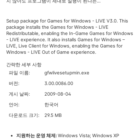
지 않아도 프로그램이 제대로 실행이 된다는...
Setup package for Games for Windows - LIVE V3.0. This
package installs the Games for Windows - LIVE
Redistributable, enabling the In-Game Games for Windows
- LIVE experience. It also installs Games for Windows –
LIVE, Live Client for Windows, enabling the Games for
Windows - LIVE Out of Game experience.
간략한 세부 사항
파일 이름:
gfwlivesetupmin.exe
버전:
3.00.0086.00
게시 날짜:
2009-08-04
언어:
한국어
다운로드 크기:
29.5 MB
지원하는 운영 체제:
Windows Vista; Windows XP