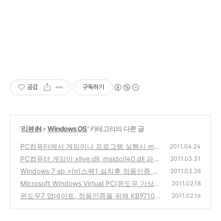
공감
구독하기
'
리뷰 iN
>
Windows OS
' 카테고리의 다른 글
PC컴퓨터에서 게임이나 프로그램 실행시 msv
2011.04.24
cr100.dll 이 없다고 나오는 경우의 해결방법
PC컴퓨터 게임이 xlive.dll, msidcrl40.dll 파일
2011.03.31
이 없어 실행이 안되는 경우
(0)
Windows 7 sp 서비스팩1 설치후 정품인증 풀
(8)
2011.03.28
림 현상 해결방법
Microsoft Windows Virtual PC(윈도우 가상
(6)
2011.02.18
컴퓨터)를 설치하는 방법
윈도우7 업데이트, 정품인증을 위해 KB97103
(11)
2011.02.16
3 삭제 및 업데이트 숨기는 방법
(33)