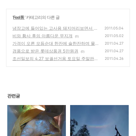
'
Feel통
' 카테고리의 다른 글
냉장고에 들어있는 고사용 돼지머리보면서 드
2011.05.04
는 씁쓸한 단상
비와 황사 후의 아름다운 무지개
(0)
2011.05.02
(0)
가격이 오른 모듬순대 한잔에 술한잔하며 물가
2011.04.27
인상을 생각해본다.
경품으로 받은 롯데상품권 5만원권
(0)
2011.04.27
(0)
조선일보의 4.27 보궐선거용 토요일 주말판
2011.04.26
신문기사와 사설
(0)
관련글