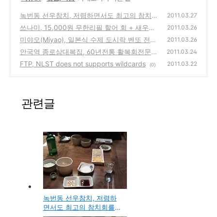
녹번동 선우참치, 저렴하면서도 최고의 참치회
2011.03.27
를 맛볼수 있는 강력추천 참치전문점
쓰나미, 15,000원 무한리필 할어 회 + 새우구
(4)
2011.03.26
이(왕십리점, 논현점)
미야오(Miyao), 일본식 수제 도시락 벤또 전문
(0)
2011.03.26
점
안국역 종로삼대복집, 60년전통 활복회전문점
(2)
2011.03.24
의 담백하고 시원한 복지리 맛집
FTP, NLST does not supports wildcards
(0)
2011.03.22
(0)
관련글
녹번동 선우참치, 저렴하
면서도 최고의 참치회를
맛볼수 있는 강력추천 참