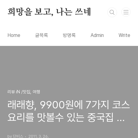
본문 바로가기
희망을 보고, 나는 쓰네
Home
글목록
방명록
Admin
Write
리뷰 iN /맛집, 여행
래래향, 9900원에 7가지 코스
요리를 맛볼수 있는 중국집 중
식코스 요리
by 단비스
2011. 3. 26.