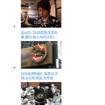
치전문점
쓰나미, 15,000원 무한리
필 할어 회 + 새우구이(왕
십리점, 논현점)
미야오(Miyao), 일본식 수
제 도시락 벤또 전문점