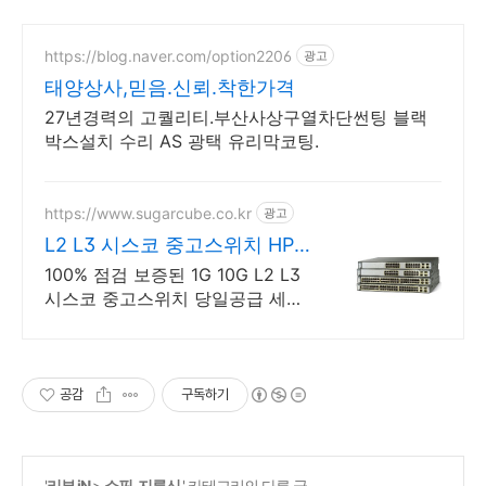
https://blog.naver.com/option2206
광고
태양상사,믿음.신뢰.착한가격
27년경력의 고퀄리티.부산사상구열차단썬팅 블랙
박스설치 수리 AS 광택 유리막코팅.
https://www.sugarcube.co.kr
광고
L2 L3 시스코 중고스위치 HP
DELL CISCO
100% 점검 보증된 1G 10G L2 L3
시스코 중고스위치 당일공급 세금
계산서 2시간 이내 견적출고!
공감
구독하기
'
리뷰 iN
>
쇼핑, 지름신
' 카테고리의 다른 글