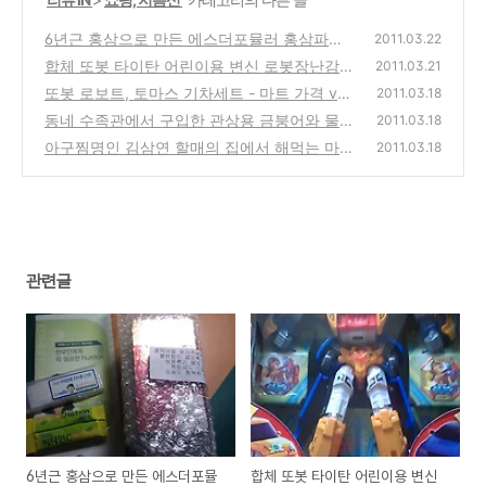
6년근 홍삼으로 만든 에스더포뮬러 홍삼파이
2011.03.22
토포뮬러, 인터넷 별약국에서 구입
합체 또봇 타이탄 어린이용 변신 로봇장난감,
(0)
2011.03.21
인터넷에서 구입 사용기
또봇 로보트, 토마스 기차세트 - 마트 가격 vs
(10)
2011.03.18
장난감 인터넷 최저가 검색
동네 수족관에서 구입한 관상용 금붕어와 물고
(0)
2011.03.18
기밥로 금붕어 기르기
아구찜명인 김삼연 할매의 집에서 해먹는 마산
(7)
2011.03.18
오동동 할매 아구찜 인터넷에서 구입 시식기
(0)
관련글
6년근 홍삼으로 만든 에스더포뮬
합체 또봇 타이탄 어린이용 변신