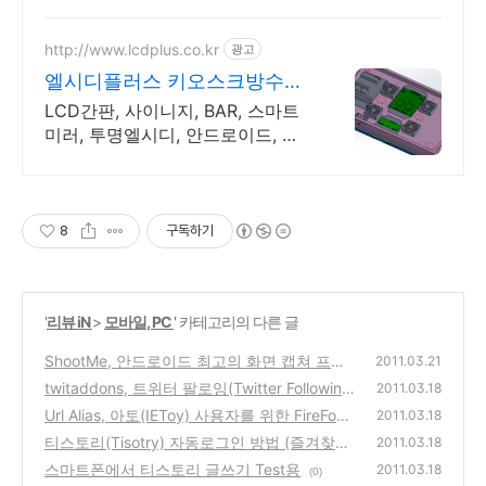
http://www.lcdplus.co.kr
광고
엘시디플러스 키오스크방수함
체
LCD간판, 사이니지, BAR, 스마트
미러, 투명엘시디, 안드로이드, 고
휘도DID
8
구독하기
'
리뷰 iN
>
모바일, PC
' 카테고리의 다른 글
ShootMe, 안드로이드 최고의 화면 캡쳐 프로
2011.03.21
그램 앱 리뷰
twitaddons, 트위터 팔로잉(Twitter Followin
(0)
2011.03.18
g) 맞팔로 팔로어(Follower) 늘리기
Url Alias, 아토(IEToy) 사용자를 위한 FireFox
(0)
2011.03.18
주소별명 부가기능
티스토리(Tisotry) 자동로그인 방법 (즐겨찾기,
(4)
2011.03.18
Url Alias 주소별명)
스마트폰에서 티스토리 글쓰기 Test용
(0)
2011.03.18
(0)