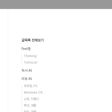
글목록 전체보기
Feel통
Thinking
ToDoList
독서 iN
리뷰 iN
모바일, PC
Windows OS
쇼핑, 지름신
패션, 생활
맛집, 여행