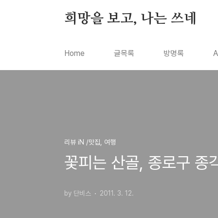
본문 바로가기
희망을 보고, 나는 쓰네
Home
글목록
방명록
A
리뷰 iN /맛집, 여행
꽃피는 산골, 종로구 종
by 단비스
2011. 3. 12.