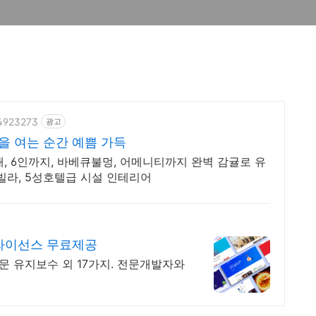
04923273
광고
을 여는 순간 예쁨 가득
, 6인까지, 바베큐불멍, 어메니티까지 완벽 감귤로 유
빌라, 5성호텔급 시설 인테리어
 라이선스 무료제공
문 유지보수 외 17가지. 전문개발자와