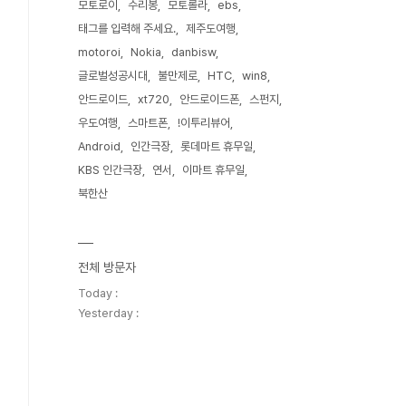
모토로이
수리봉
모토롤라
ebs
태그를 입력해 주세요.
제주도여행
motoroi
Nokia
danbisw
글로벌성공시대
불만제로
HTC
win8
안드로이드
xt720
안드로이드폰
스펀지
우도여행
스마트폰
!이투리뷰어
Android
인간극장
롯데마트 휴무일
KBS 인간극장
연서
이마트 휴무일
북한산
전체 방문자
Today :
Yesterday :