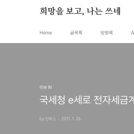
본문 바로가기
희망을 보고, 나는 쓰네
Home
글목록
방명록
A
리뷰 iN
국세청 e세로 전자세금계
by 단비스
2011. 1. 26.