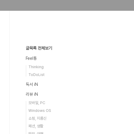
글목록 전체보기
Feel통
Thinking
ToDoList
독서 iN
리뷰 iN
모바일, PC
Windows OS
쇼핑, 지름신
패션, 생활
맛집, 여행