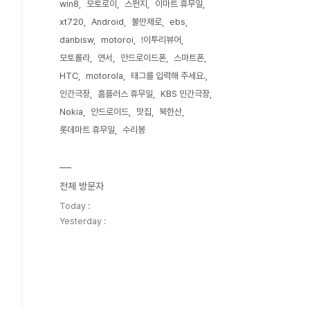
win8
모토로이
스펀지
이마트 휴무일
xt720
Android
불만제로
ebs
danbisw
motoroi
!이투리뷰어
모토롤라
연서
안드로이드폰
스마트폰
HTC
motorola
태그를 입력해 주세요.
인간극장
홈플러스 휴무일
KBS 인간극장
Nokia
안드로이드
맛집
북한산
롯데마트 휴무일
수리봉
전체 방문자
Today :
Yesterday :