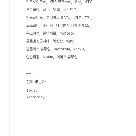
안드로이드폰
KBS 인간극장
연서
HTC
모토롤라
ebs
맛집
스마트폰
안드로이드
롯데마트 휴무일
!이투리뷰어
모토로이
수리봉
태그를 입력해 주세요.
우도여행
불만제로
motoroi
글로벌성공시대
북한산
win8
홈플러스 휴무일
motorola
xt720
인간극장
Nokia
이마트 휴무일
전체 방문자
Today :
Yesterday :