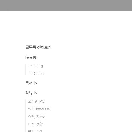
글목록 전체보기
Feel통
Thinking
ToDoList
독서 iN
리뷰 iN
모바일, PC
Windows OS
쇼핑, 지름신
패션, 생활
맛집, 여행