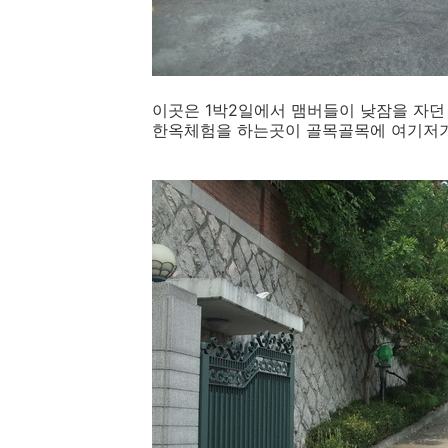
이곳은 1박2일에서 맴버들이 낮잠을 자던
한옥체험을 하는곳이 골목골목에 여기저기