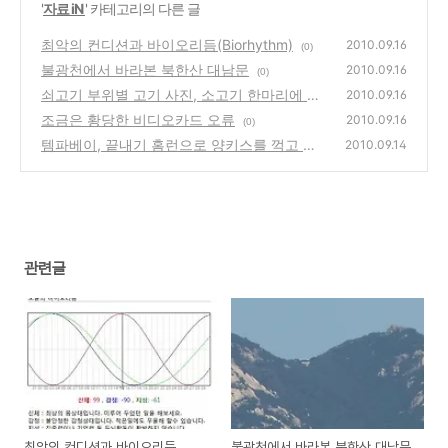
'
자료 iN
' 카테고리의 다른 글
최악의 컨디션과 바이오리듬(Biorhythm)
2010.09.16
(0)
불광천에서 바라본 북한산 대남문
2010.09.16
(0)
쇠고기 부위별 고기 사진, 소고기 한마리에 정
2010.09.16
말 다양한 종류가!
조금은 황당한 비디오카드 오류
(2)
2010.09.16
(0)
템파베이, 끝내기 홈런으로 양키스를 꺽고 동
2010.09.14
부지구 선두복귀
(0)
관련글
최악의 컨디션과 바이오리듬
불광천에서 바라본 북한산 대남문