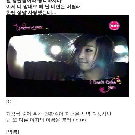
날 영원할꺼라 생각하지마
이제 니 맘대로 해 난 미련은 버릴래
한땐 정말 사랑했는데...
[CL]
가끔씩 술에 취해 전활걸어 지금은 새벽 다섯시반
넌 또 다른 여자의 이름을 불러 no no
[박봄]