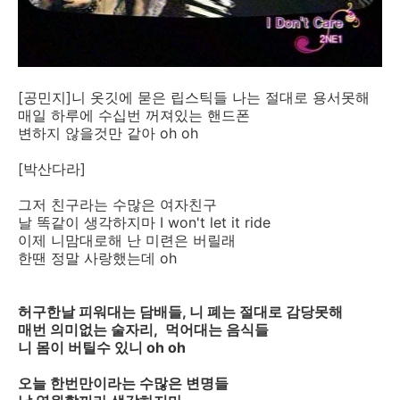
[공민지]니 옷깃에 묻은 립스틱들 나는 절대로 용서못해
매일 하루에 수십번 꺼져있는 핸드폰
변하지 않을것만 같아 oh oh
[박산다라]
그저 친구라는 수많은 여자친구
날 똑같이 생각하지마 I won't let it ride
이제 니맘대로해 난 미련은 버릴래
한땐 정말 사랑했는데 oh
허구한날 피워대는 담배들, 니 폐는 절대로 감당못해
매번 의미없는 술자리, 먹어대는 음식들
니 몸이 버틸수 있니 oh oh
오늘 한번만이라는 수많은 변명들