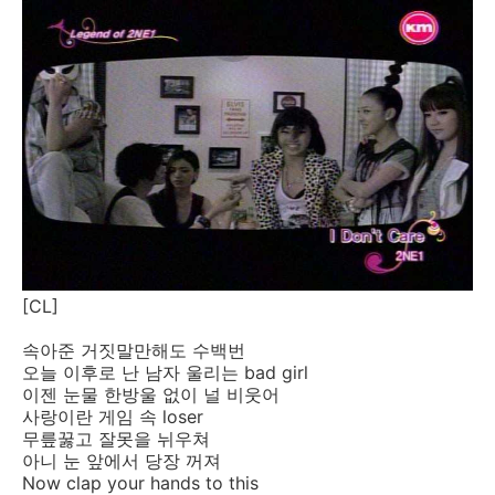
[CL]
속아준 거짓말만해도 수백번
오늘 이후로 난 남자 울리는 bad girl
이젠 눈물 한방울 없이 널 비웃어
사랑이란 게임 속 loser
무릎꿇고 잘못을 뉘우쳐
아니 눈 앞에서 당장 꺼져
Now clap your hands to this