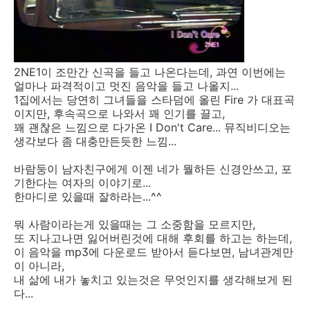
2NE1이 조만간 신곡을 들고 나온다는데, 과연 이번에는
얼마나 파격적이고 멋진 음악을 들고 나올지...
1집에서는 당연히 그녀들을 스타덤에 올린 Fire 가 대표곡
이지만, 후속곡으로 나와서 꽤 인기를 끌고,
꽤 괜찮은 느낌으로 다가온 I Don't Care... 뮤직비디오는
생각보다 좀 대충만든듯한 느낌...
바람둥이 남자친구에게 이젠 네가 뭘하든 신경안쓰고, 포
기한다는 여자의 이야기로...
한마디로 있을때 잘하라는...^^
뭐 사람이라는게 있을때는 그 소중함을 모르지만,
또 지나고나면 잃어버린것에 대해 후회를 하고는 하는데,
이 음악을 mp3에 다운로드 받아서 듣다보면, 남녀관계만
이 아니라,
내 삶에 내가 놓치고 있는것은 무엇인지를 생각해보게 된
다...