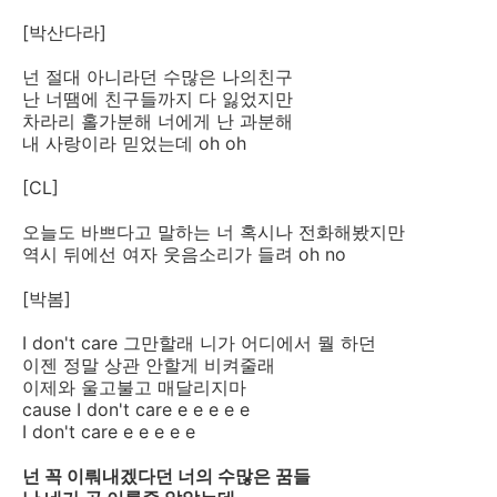
[박산다라]
넌 절대 아니라던 수많은 나의친구
난 너땜에 친구들까지 다 잃었지만
차라리 홀가분해 너에게 난 과분해
내 사랑이라 믿었는데 oh oh
[CL]
오늘도 바쁘다고 말하는 너 혹시나 전화해봤지만
역시 뒤에선 여자 웃음소리가 들려 oh no
[박봄]
I don't care 그만할래 니가 어디에서 뭘 하던
이젠 정말 상관 안할게 비켜줄래
이제와 울고불고 매달리지마
cause I don't care e e e e e
I don't care e e e e e
넌 꼭 이뤄내겠다던 너의 수많은 꿈들