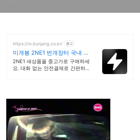
https://m.bunjang.co.kr/
광고
미개봉 2NE1 번개장터 국내 최
대 브랜드 중고거래
2NE1 새상품을 중고가로 구매하세
요. 대화 없는 안전결제로 간편하
게! 전국 각지에서 올라오는 전국
구 최다 상품 매일 10만 개 이상의
신규 상품 업로드