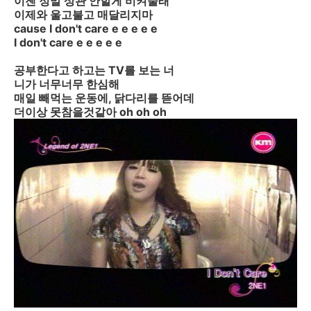
이젠 정말 상관 안할게 비켜줄래
이제와 울고불고 매달리지마
cause I don't care e e e e e
I don't care e e e e e
공부한다고 하고는 TV를 보는 너
니가 너무너무 한심해
매일 빼먹는 운동에, 닭다리를 뜯어데
더이상 못참을것같아 oh oh oh