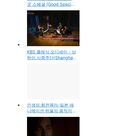
굿 스페셜 (Good Special)
라이브 콘서트
KBS 클래식 오디세이 - 상
하이 사중주단(Shanghai
String Quartette), 비올라
아브리 레비탄(Avri
Levitan)
인생의 회전목마-일본 애
니메이션 하울의 움직이는
성 OST(음악듣기)