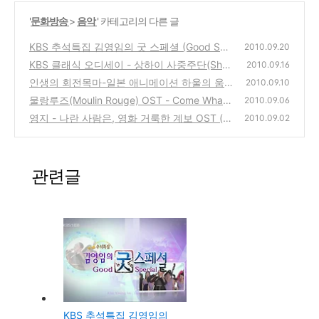
'
문화방송
>
음악
' 카테고리의 다른 글
KBS 추석특집 김영임의 굿 스페셜 (Good Spe
2010.09.20
cial) 라이브 콘서트
KBS 클래식 오디세이 - 상하이 사중주단(Sha
(0)
2010.09.16
nghai String Quartette), 비올라 아브리 레비
인생의 회전목마-일본 애니메이션 하울의 움
2010.09.10
탄(Avri Levitan)
직이는 성 OST(음악듣기)
(0)
물랑루즈(Moulin Rouge) OST - Come What
(12)
2010.09.06
May - Nicole Kidman & Ewan Mcgregor
영지 - 나란 사람은, 영화 거룩한 계보 OST (음
(0)
2010.09.02
악 듣기)
(6)
관련글
KBS 추석특집 김영임의