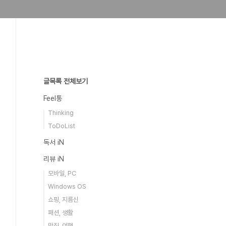
글목록 전체보기
Feel통
Thinking
ToDoList
독서 iN
리뷰 iN
모바일, PC
Windows OS
쇼핑, 지름신
패션, 생활
맛집, 여행