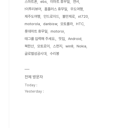
스마트폰
ebs
이마트 휴무일
연서
!이투리뷰어
홈플러스 휴무일
우도여행
제주도여행
안드로이드
불만제로
xt720
motorola
danbisw
모토롤라
HTC
롯데마트 휴무일
motoroi
태그를 입력해 주세요.
맛집
Android
북한산
모토로이
스펀지
win8
Nokia
글로벌성공시대
수리봉
전체 방문자
Today :
Yesterday :