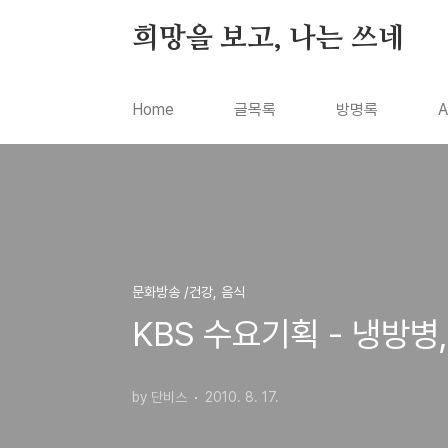
본문 바로가기
희망을 보고, 나는 쓰네
Home
글목록
방명록
A
문화방송 /건강, 음식
KBS 수요기획 - 냉방
by 단비스
2010. 8. 17.