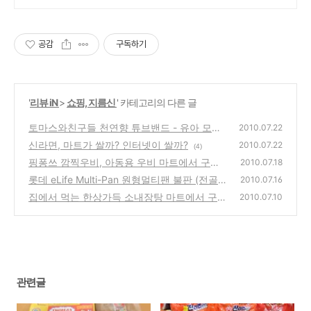
공감
구독하기
'
리뷰 iN
>
쇼핑, 지름신
' 카테고리의 다른 글
토마스와친구들 천연향 튜브밴드 - 유아 모기,
2010.07.22
벌레 방지용 구입
신라면, 마트가 쌀까? 인터넷이 쌀까?
(0)
2010.07.22
(4)
핑퐁쓰 깜찍우비, 아동용 우비 마트에서 구입
2010.07.18
사용기
롯데 eLife Multi-Pan 원형멀티팬 불판 (전골
(0)
2010.07.16
팬+구이팬겸용) 구입
집에서 먹는 한상가득 소내장탕 마트에서 구
(0)
2010.07.10
입, 시식기
(0)
관련글