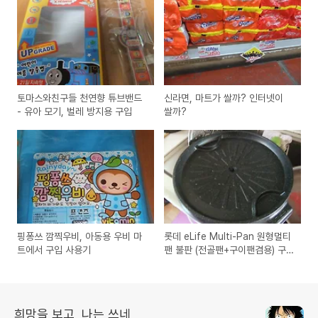
토마스와친구들 천연향 튜브밴드
신라면, 마트가 쌀까? 인터넷이
- 유아 모기, 벌레 방지용 구입
쌀까?
핑퐁쓰 깜찍우비, 아동용 우비 마
롯데 eLife Multi-Pan 원형멀티
트에서 구입 사용기
팬 불판 (전골팬+구이팬겸용) 구
입
희망을 보고, 나는 쓰네