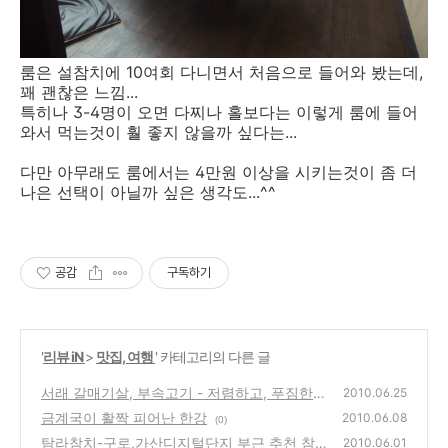
룸은 설참치에 10여회 다니면서 처음으로 들어와 봤는데,
꽤 괜찮은 느낌...
특히나 3-4명이 오면 다찌나 홀보다는 이렇게 룸에 들어
와서 먹는것이 훨 좋지 않을까 싶다는...
다만 아무래도 룸에서는 4만원 이상을 시키는것이 좀 더
나은 선택이 아닐까 싶은 생각도...^^
공감
구독하기
'
리뷰 iN
>
맛집, 여행
' 카테고리의 다른 글
서래 갈매기살, 부속고기 - 저렴하고, 푸짐한
2010.06.25
고기집
금계국이 활짝 피어난 한강
(0)
2010.06.08
(0)
탐라참치-구로,가산디지털단지 부근 추천 참
2010.06.01