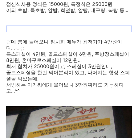
점심식사용 정식은 15000원, 특정식은 25000원
이외 초밥, 특초밥, 알밥, 회덮밥, 알탕, 대구탕, 복탕 등...
근데 룸에 들어오니 참치회 메뉴가 최저가가 4만원이
다...-_-;;
특스페셜이 4만원, 골드스페셜이 6만원, 주방장스페셜이
8만원, 혼마구로스페셜이 12만원...
최저 참치가 25000원이고, 스페셜이 3만원인데,
골드스페셜을 한번 먹어본적이 있고, 나머지는 항상 스페
셜을 먹었는데,
서빙하는 아가씨에게 물어보니 3만원짜리도 가능하다
고...^^