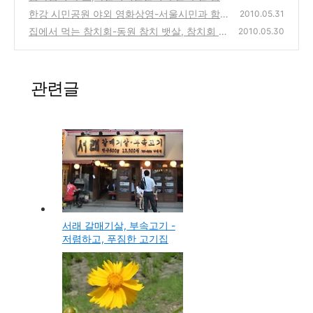
치 회집 맛집 방문기
한강 시민공원 야외 영화상영-서울시민과 함
(1)
2010.05.31
께하는 좋은영화 감상회 정보
집에서 먹는 참치회-동원 참치 뱃살, 참치회 실
(0)
2010.05.30
버 제품 구입 시식기
(2)
관련글
서래 갈매기살, 부속고기 -
저렴하고, 푸짐한 고기집