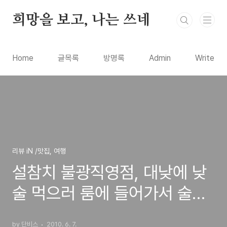
본문 바로가기
희망을 보고, 나는 쓰네
Home
글목록
방명록
Admin
Write
리뷰 iN /맛집, 여행
설참치 불광직영점, 대낮에 낮
술 먹으러 룸에 들어가서 술한
잔 해보기...-_-;;
by 단비스
2010. 6. 7.