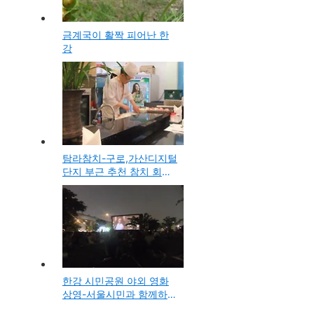
금계국이 활짝 피어난 한
강
탐라참치-구로,가산디지털
단지 부근 추천 참치 회집
맛집 방문기
한강 시민공원 야외 영화
상영-서울시민과 함께하는
좋은영화 감상회 정보