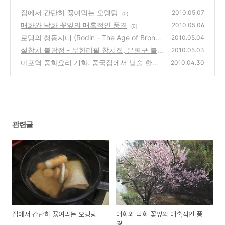
집에서 간단히 끓여먹는 오뎅탕
2010.05.07
(0)
매화와 낙화 꽃잎의 매혹적인 풍경
2010.05.06
(0)
로댕의 청동시대 (Rodin - The Age of Bronz
2010.05.04
e)
설참치 불광점 - 무한리필 참치집, 은평구 불광
(0)
2010.05.03
동 맛집
마포역 중화요리 개화. 중국집에서 낮술 한잔
(2)
2010.04.30
하면서 요리와 짜장면 시식기
(6)
관련글
집에서 간단히 끓여먹는 오뎅탕
매화와 낙화 꽃잎의 매혹적인 풍
경