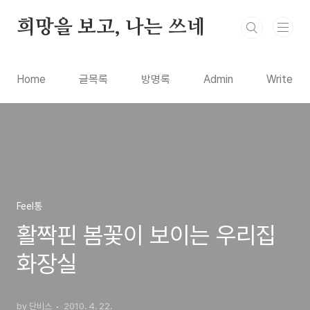
본문 바로가기
희망을 보고, 나는 쓰네
Home
글목록
방명록
Admin
Write
Feel통
활짝핀 봄꽃이 보이는 우리집
화장실
by 단비스
2010. 4. 22.