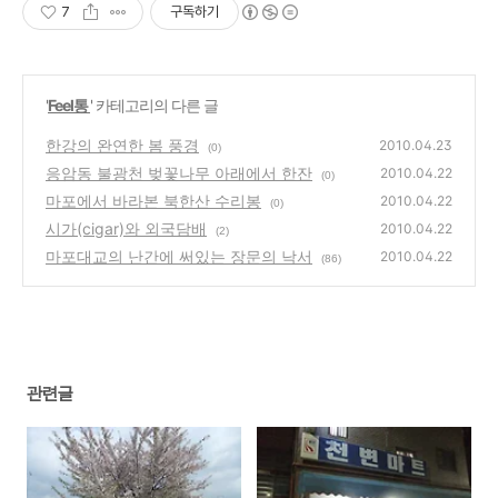
7
구독하기
'
Feel통
' 카테고리의 다른 글
한강의 완연한 봄 풍경
2010.04.23
(0)
응암동 불광천 벚꽃나무 아래에서 한잔
2010.04.22
(0)
마포에서 바라본 북한산 수리봉
2010.04.22
(0)
시가(cigar)와 외국담배
2010.04.22
(2)
마포대교의 난간에 써있는 장문의 낙서
2010.04.22
(86)
관련글