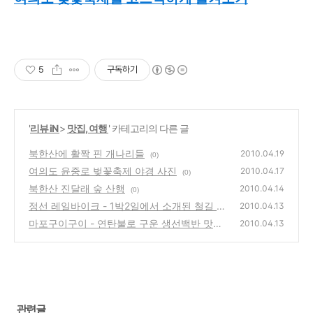
5
구독하기
'
리뷰 iN
>
맛집, 여행
' 카테고리의 다른 글
북한산에 활짝 핀 개나리들
2010.04.19
(0)
여의도 윤중로 벚꽃축제 야경 사진
2010.04.17
(0)
북한산 진달래 숲 산행
2010.04.14
(0)
정선 레일바이크 - 1박2일에서 소개된 철길 자
2010.04.13
전거 여행명소, 예약 및 요금
마포구이구이 - 연탄불로 구운 생선백반 맛집
(0)
2010.04.13
(0)
관련글