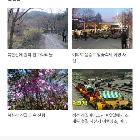
북한산에 활짝 핀 개나리들
여의도 윤중로 벚꽃축제 야경 사
진
북한산 진달래 숲 산행
정선 레일바이크 - 1박2일에서 소
개된 철길 자전거 여행명소, 예약
및 요금