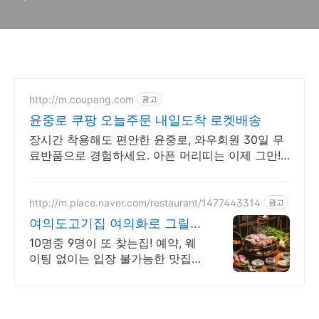
http://m.coupang.com
광고
윤중로 쿠팡 오늘주문 내일도착 로켓배송
장시간 착용해도 편안한 윤중로, 와우회원 30일 무
료반품으로 경험하세요. 아픈 머리띠는 이제 그만!
두상에 편안한 머리띠를 쿠팡에서 만나보세요.
http://m.place.naver.com/restaurant/1477443314
광고
여의도고기집 여의화로 그릴링
서비스, 대나무숲 힐링
10명중 9명이 또 찾는집! 예약, 웨
이팅 없이는 입장 불가능한 맛집
회식, 단체모임 추천!! 숯불화로구
이 전문점!!