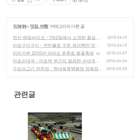
'
리뷰 iN
>
맛집, 여행
' 카테고리의 다른 글
정선 레일바이크 - 1박2일에서 소개된 철길 자
2010.04.13
전거 여행명소, 예약 및 요금
마포구이구이 - 연탄불로 구운 생선백반 맛집
(0)
2010.04.13
미리가본 2010년 여의도 윤중로 벚꽃축제
(0)
2010.04.07
(0)
마포순대국 - 마포역 부근의 깔끔한 순대국집
2010.04.04
수입쇠고기 전문점 - 현대육류백화점 정육점
(0)
2010.03.30
(불광동 대조시장)
(0)
관련글