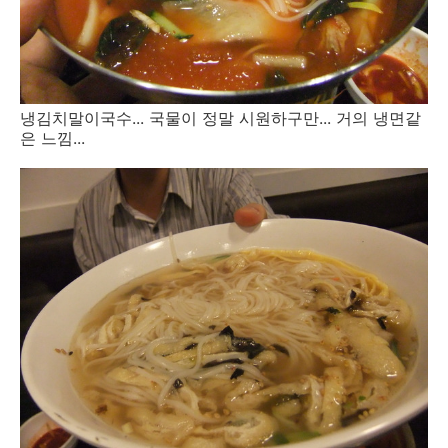
냉김치말이국수... 국물이 정말 시원하구만... 거의 냉면같
은 느낌...