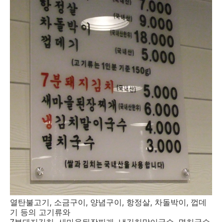
열탄불고기, 소금구이, 양념구이, 항정살, 차돌박이, 껍데
기 등의 고기류와
7분돼지김치, 새마을된장찌개, 냉김치말이국수, 멸치국수