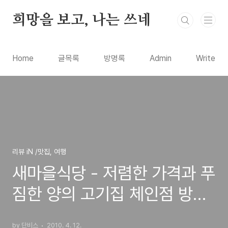
본문 바로가기
희망을 보고, 나는 쓰네
Home
글목록
방명록
Admin
Write
리뷰 iN /맛집, 여행
새마을식당 - 저렴한 가격과 푸
짐한 양의 고기집 체인점 방문
기
by 단비스
2010. 4. 12.