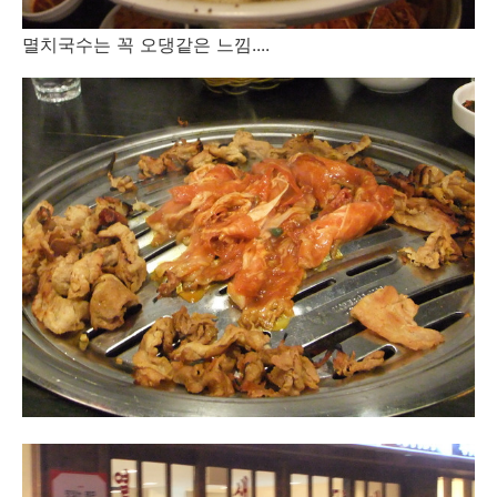
멸치국수는 꼭 오댕같은 느낌....