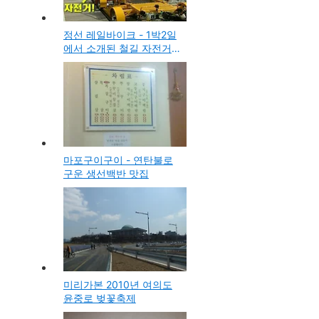
정선 레일바이크 - 1박2일
에서 소개된 철길 자전거
여행명소, 예약 및 요금
마포구이구이 - 연탄불로
구운 생선백반 맛집
미리가본 2010년 여의도
윤중로 벚꽃축제