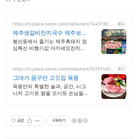
https://m.place.naver.com/restaurant/144313841
광고
7
제주생갈비잔치국수 제주보다
더 제주스럽게
봉선동에서 즐기는 제주흑돼지 점
심특선 비행기값 아끼세요잔치국
수
https://m.place.naver.com/restaurant/163951608
광고
3
그대가 꿈꾸던 고깃집 육몽
육몽만의 특별한 술과, 공간, 시그
니처 고기로 왕을 모시듯 손님을
대접합니다
공감
구독하기