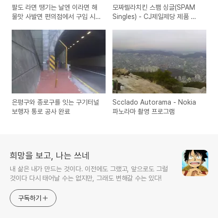
팔도 라면 땡기는 날엔 이라면 해
모짜렐라치킨 스팸 싱글(SPAM
물맛 사발면 편의점에서 구입 시
Singles) - CJ제일제당 제품 구
식기
입 시식기
은평구와 종로구를 잇는 구기터널
Scclado Autorama - Nokia
보행자 통로 공사 완료
파노라마 촬영 프로그램
희망을 보고, 나는 쓰네
내 삶은 내가 만드는 것이다. 이전에도 그랬고, 앞으로도 그럴
것이다 다시 태어날 수는 없지만, 그래도 변해갈 수는 있다!
구독하기