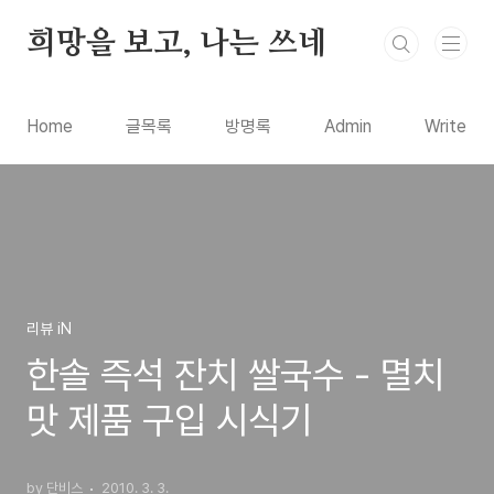
본문 바로가기
희망을 보고, 나는 쓰네
Home
글목록
방명록
Admin
Write
리뷰 iN
한솔 즉석 잔치 쌀국수 - 멸치
맛 제품 구입 시식기
by 단비스
2010. 3. 3.