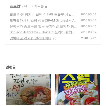
'
리뷰 iN
' 카테고리의 다른 글
팔도 라면 땡기는 날엔 이라면 해물맛 사발면
2010.03.04
편의점에서 구입 시식기
모짜렐라치킨 스팸 싱글(SPAM Singles) - CJ
(0)
2010.03.03
제일제당 제품 구입 시식기
은평구와 종로구를 잇는 구기터널 보행자 통로
(0)
2010.03.03
공사 완료
Scclado Autorama - Nokia 파노라마 촬영 프
(0)
2010.03.02
로그램
양화대교 경사형 엘리베이터
(0)
2010.02.26
(0)
관련글