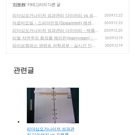
'
리뷰 iN
' 카테고리의 다른 글
리더십오거나이저 성과관리 다이어리 vs 프랭
2009.12.22
클린 플래너와의 비교
아로마오일 - 스피아민트(Spearmint) 에센셜
(2)
2009.12.22
오일
리더십오거나이저 성과관리 다이어리 - 제품
(0)
2009.12.20
개봉기
리얼 자연주의 화장품 메리린(merryreen) - 메
(0)
2009.12.19
리린 크리스마스 한정세트
라이브캠퍼스 생방송 어학공부 - 실시간 인터
(0)
2009.12.19
넷 강의
(0)
관련글
리더십오거나이저 성과관
리 다이어리 vs 프랭클린