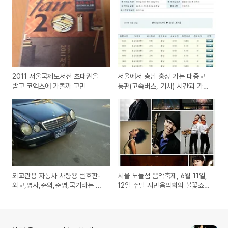
2011 서울국제도서전 초대권을
서울에서 충남 홍성 가는 대중교
받고 코엑스에 가볼까 고민
통편(고속버스, 기차) 시간과 가격
(센트럴시티, 동서울터미널, 용산
역)
외교관용 자동차 차량용 번호판-
서울 노들섬 음악축제, 6월 11일,
외교,영사,준외,준영,국기라는 단
12일 주말 시민음악회와 불꽃쇼
어의 뜻은?
안내 및 교통편