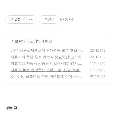
공감
구독하기
'
자료 iN
' 카테고리의 다른 글
2011 서울국제도서전 초대권을 받고 코엑스에
2011.06.18
가볼까 고민
서울에서 충남 홍성 가는 대중교통편(고속버
(0)
2011.06.17
스, 기차) 시간과 가격 (센트럴시티, 동서울터
외교관용 자동차 차량용 번호판-외교,영사,준
2011.06.10
미널, 용산역)
외,준영,국기라는 단어의 뜻은?
(4)
서울 노들섬 음악축제, 6월 11일, 12일 주말 시
(4)
2011.06.10
민음악회와 불꽃쇼 안내 및 교통편
KT(KTF) 골드번호 추첨 이벤트에 참여하세요
(0)
2011.06.09
~
(0)
관련글