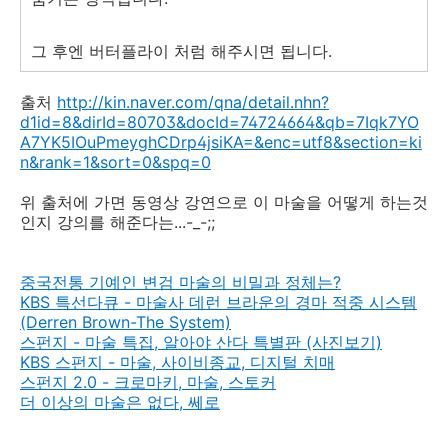
그 후엔 버터플라이 처럼 해주시면 됩니다.
출처
http://kin.naver.com/qna/detail.nhn?
d1id=8&dirId=80703&docId=74724664&qb=7Iqk7YO
A7YK5IOuPmeyghCDrp4jsiKA=&enc=utf8&section=ki
n&rank=1&sort=0&spq=0
위 출처에 가면 동영상 강연으로 이 마술을 어떻게 하는것
인지 강의를 해준다는...-_-;;
중국전통 기예인 변검 마술의 비밀과 정체는?
KBS 특선다큐 - 마술사 데런 브라운의 경마 적중 시스템
(Derren Brown-The System)
스펀지 - 마술 특집, 알아야 산다 특별판 (사진보기)
KBS 스펀지 - 마술, 사이비종교, 디지털 치매
스펀지 2.0 - 크로마키, 마술, 스토커
더 이상의 마술은 없다, 쎄로