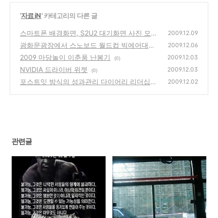
'
자료 iN
' 카테고리의 다른 글
스마트폰 배경화면, S2U2 대기화면 사진 모음
2009.12.09
광화문광장에서 스노보드 월드컵 빅에어대회
(0)
2009.12.06
개최
2009 마당놀이 이춘풍 난봉기
(0)
2009.12.03
(0)
NVIDIA 드라이버 위젯
2009.12.03
(0)
포스트잇 방식의 성과관리 다이어리 리더십오
2009.12.02
거나이저 출시
(0)
관련글