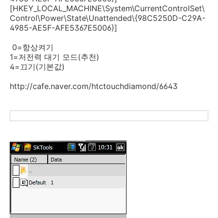
[HKEY_LOCAL_MACHINE\System\CurrentControlSet\
Control\Power\State\Unattended\{98C5250D-C29A-
4985-AE5F-AFE5367E5006}]
0=항상켜기
1=저전력 대기 모드(추천)
4=끄기(기본값)
http://cafe.naver.com/htctouchdiamond/6643